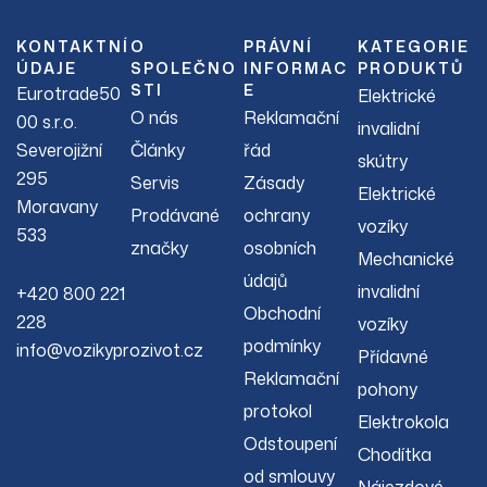
KONTAKTNÍ
O
PRÁVNÍ
KATEGORIE
ÚDAJE
SPOLEČNO
INFORMAC
PRODUKTŮ
STI
E
Eurotrade50
Elektrické
O nás
Reklamační
00 s.r.o.
invalidní
Severojižní
Články
řád
skútry
295
Servis
Zásady
Elektrické
Moravany
Prodávané
ochrany
vozíky
533
značky
osobních
Mechanické
údajů
invalidní
+420 800 221
Obchodní
228
vozíky
podmínky
info@vozikyprozivot.cz
Přídavné
Reklamační
pohony
protokol
Elektrokola
Odstoupení
Chodítka
od smlouvy
Nájezdové