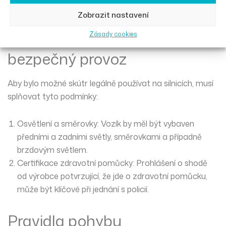
odpovědnosti. Bez nutnosti řidičského oprávnění.
Zobrazit nastavení
Technické podmínky pro
Zásady cookies
bezpečný provoz
Aby bylo možné skútr legálně používat na silnicích, musí
splňovat tyto podmínky:
Osvětlení a směrovky
: Vozík by měl být vybaven
předními a zadními světly, směrovkami a případně
brzdovým světlem.
Certifikace zdravotní pomůcky
: Prohlášení o shodě
od výrobce potvrzující, že jde o zdravotní pomůcku,
může být klíčové při jednání s policií.
Pravidla pohybu