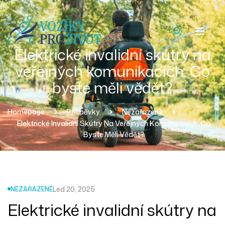
Elektrické invalidní skútry na
veřejných komunikacích: Co
byste měli vědět?
Homepage
Příspěvky
Nezařazené
Elektrické Invalidní Skútry Na Veřejných Komunikacích: Co
Byste Měli Vědět?
Led 20, 2025
NEZAŘAZENÉ
Elektrické invalidní skútry na