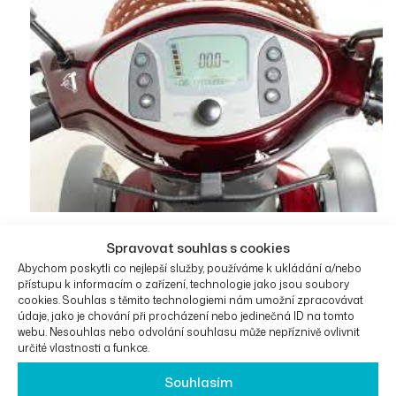
Výkon motoru
: Legislativa ČR uvádí, že zdravotní
Spravovat souhlas s cookies
pomůcky na veřejných komunikacích by neměly
Abychom poskytli co nejlepší služby, používáme k ukládání a/nebo
přístupu k informacím o zařízení, technologie jako jsou soubory
přesáhnout výkon motoru 250 W. V praxi ale většina
cookies. Souhlas s těmito technologiemi nám umožní zpracovávat
skútrů tento limit překračuje a běžně se užívají i
údaje, jako je chování při procházení nebo jedinečná ID na tomto
webu. Nesouhlas nebo odvolání souhlasu může nepříznivě ovlivnit
modely s výkonem 1300 W.
určité vlastnosti a funkce.
Povinné ručení
: Pro skútry s rychlostí nad 15 km/h
Souhlasím
nebo vyšší váhou může být vyžadováno pojištění