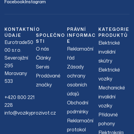
Facebook
Instagram
KONTAKTNÍ
O
PRÁVNÍ
KATEGORIE
ÚDAJE
SPOLEČNO
INFORMAC
PRODUKTŮ
STI
E
Eurotrade50
Elektrické
O nás
Reklamační
00 s.r.o.
invalidní
Severojižní
Články
řád
skútry
295
Servis
Zásady
Elektrické
Moravany
Prodávané
ochrany
vozíky
533
značky
osobních
Mechanické
údajů
invalidní
+420 800 221
Obchodní
228
vozíky
podmínky
info@vozikyprozivot.cz
Přídavné
Reklamační
pohony
protokol
Elektrokola