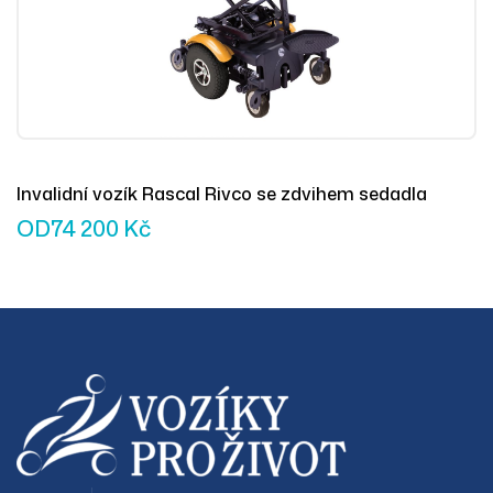
Invalidní vozík Rascal Rivco se zdvihem sedadla
OD
74 200
Kč