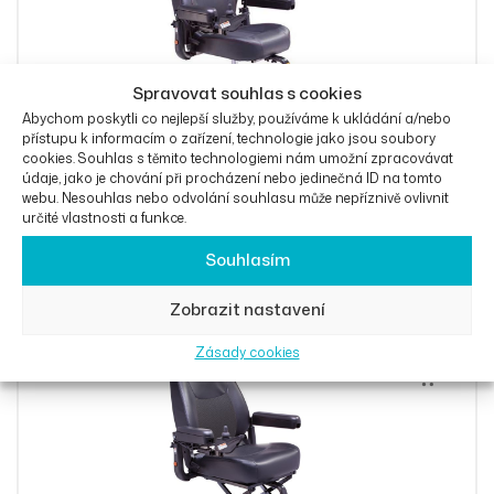
Spravovat souhlas s cookies
Abychom poskytli co nejlepší služby, používáme k ukládání a/nebo
přístupu k informacím o zařízení, technologie jako jsou soubory
cookies. Souhlas s těmito technologiemi nám umožní zpracovávat
údaje, jako je chování při procházení nebo jedinečná ID na tomto
webu. Nesouhlas nebo odvolání souhlasu může nepříznivě ovlivnit
určité vlastnosti a funkce.
Invalidní vozík Rascal Ryley se zdvihem sedadla
Souhlasím
OD
63 300
Kč
Zobrazit nastavení
Zásady cookies
Výběr Mož