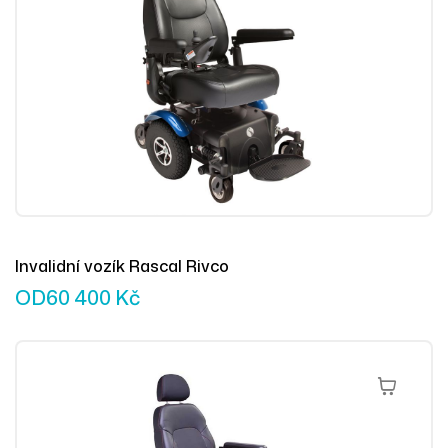
Invalidní vozík Rascal Rivco
OD
60 400
Kč
Výběr Mož