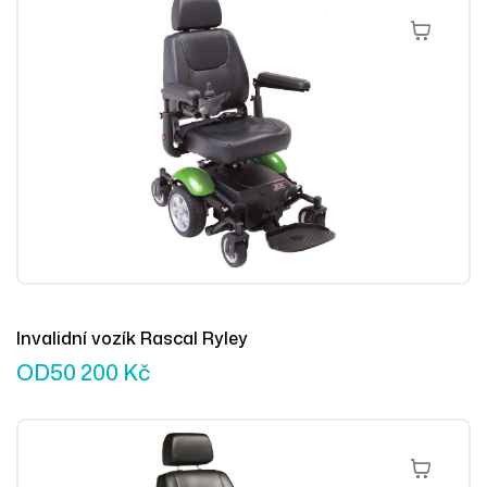
Výběr Mož
Invalidní vozík Rascal Ryley
OD
50 200
Kč
Výběr Mož