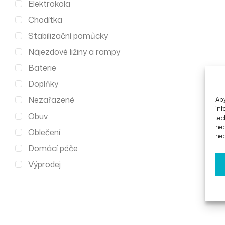
Elektrokola
Chodítka
Stabilizační pomůcky
Nájezdové ližiny a rampy
Baterie
Doplňky
Nezařazené
Aby
inf
Obuv
tec
ne
Oblečení
nep
Domácí péče
Výprodej