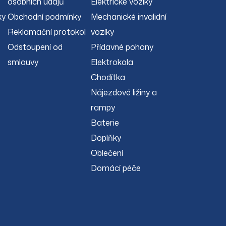
osobních údajů
Elektrické vozíky
ky
Obchodní podmínky
Mechanické invalidní
Reklamační protokol
vozíky
Odstoupení od
Přídavné pohony
smlouvy
Elektrokola
Chodítka
Nájezdové ližiny a
rampy
Baterie
Doplňky
Oblečení
Domácí péče