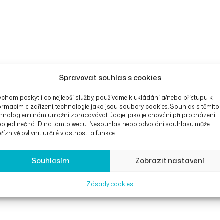
Spravovat souhlas s cookies
chom poskytli co nejlepší služby, používáme k ukládání a/nebo přístupu k
ormacím o zařízení, technologie jako jsou soubory cookies. Souhlas s těmito
hnologiemi nám umožní zpracovávat údaje, jako je chování při procházení
bo jedinečná ID na tomto webu. Nesouhlas nebo odvolání souhlasu může
říznivě ovlivnit určité vlastnosti a funkce.
Souhlasím
Zobrazit nastavení
Zásady cookies