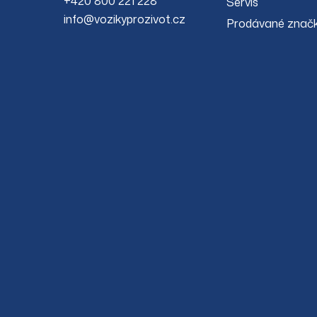
+420 800 221 228
Servis
info@vozikyprozivot.cz
Prodávané znač