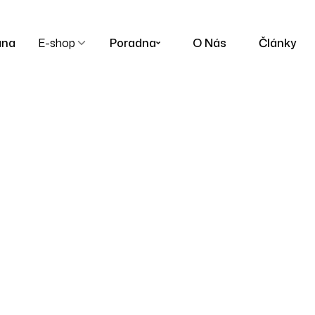
ana
E-shop
Poradna
O Nás
Články
51,5
Homepage
51,5