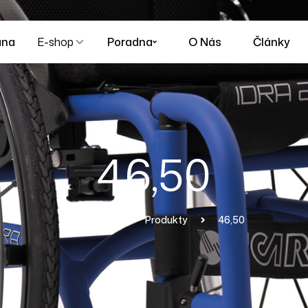
ana
E-shop
Poradna
O Nás
Články
46,50
Homepage
Produkty
46,50