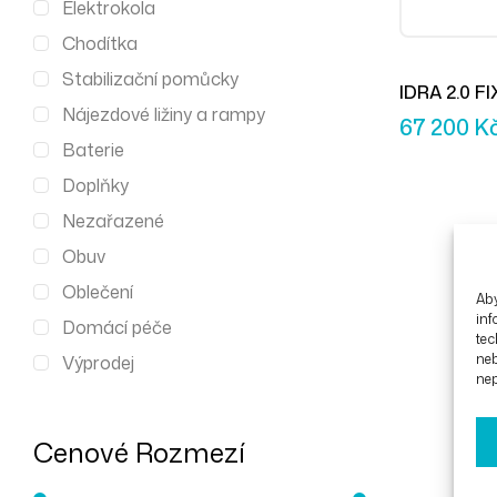
Elektrokola
Chodítka
Stabilizační pomůcky
IDRA 2.0 FI
Nájezdové ližiny a rampy
pevný vozí
67 200
K
Baterie
Doplňky
Nezařazené
Obuv
Oblečení
Aby
inf
Domácí péče
tec
ne
Výprodej
nep
Cenové Rozmezí