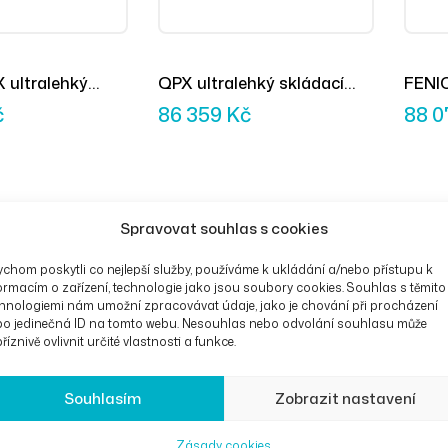
X ultralehký
QPX ultralehký skládací
FENIC
k
vozík
vozík
č
86 359
Kč
88 
Spravovat souhlas s cookies
chom poskytli co nejlepší služby, používáme k ukládání a/nebo přístupu k
ormacím o zařízení, technologie jako jsou soubory cookies. Souhlas s těmito
hnologiemi nám umožní zpracovávat údaje, jako je chování při procházení
bo jedinečná ID na tomto webu. Nesouhlas nebo odvolání souhlasu může
říznivě ovlivnit určité vlastnosti a funkce.
Souhlasím
Zobrazit nastavení
Zásady cookies