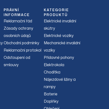
PRÁVNÍ
KATEGORIE
INFORMACE
PRODUKTŮ
Reklamační řád
Elektrické invalidní
Zásady ochrany
skútry
osobních údajů
Elektrické vozíky
ky
Obchodní podmínky
Mechanické invalidní
Reklamační protokol
vozíky
Odstoupení od
Přídavné pohony
smlouvy
Elektrokola
Chodítka
Nájezdové ližiny a
rampy
Baterie
Doplňky
Oblečení