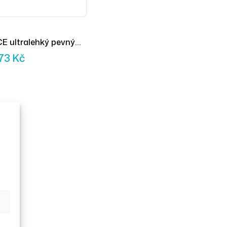
E ultralehký pevný
073
Kč