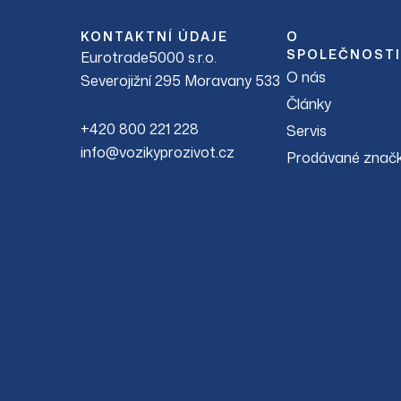
KONTAKTNÍ ÚDAJE
O
SPOLEČNOSTI
Eurotrade5000 s.r.o.
O nás
Severojižní 295 Moravany 533
Články
+420 800 221 228
Servis
info@vozikyprozivot.cz
Prodávané znač