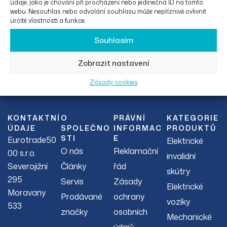
údaje, jako je chování při procházení nebo jedinečná ID na tomto
webu. Nesouhlas nebo odvolání souhlasu může nepříznivě ovlivnit
určité vlastnosti a funkce.
Souhlasím
Zobrazit nastavení
Facebook
Instagram
Zásady cookies
KONTAKTNÍ
O
PRÁVNÍ
KATEGORIE
ÚDAJE
SPOLEČNO
INFORMAC
PRODUKTŮ
STI
E
Eurotrade50
Elektrické
O nás
Reklamační
00 s.r.o.
invalidní
Severojižní
Články
řád
skútry
295
Servis
Zásady
Elektrické
Moravany
Prodávané
ochrany
vozíky
533
značky
osobních
Mechanické