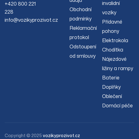
údajů
invalidní
+420 800 221
Obchodní
228
vozíky
podmínky
info@vozikyprozivot.cz
Přídavné
Reklamační
pohony
protokol
Elektrokola
Odstoupení
Chodítka
od smlouvy
Nájezdové
ližiny a rampy
Baterie
Doplňky
Oblečení
Domácí péče
Copyright © 2025
vozikyprozivot.cz