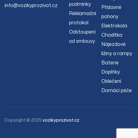
podmínky
info@vozikyprozivot.cz
Přídavné
Reklamační
pohony
protokol
Elektrokola
Odstoupení
Chodítka
od smlouvy
Nájezdové
ližiny a rampy
Baterie
Doplňky
Oblečení
Domácí péče
Copyright © 2025
vozikyprozivot.cz