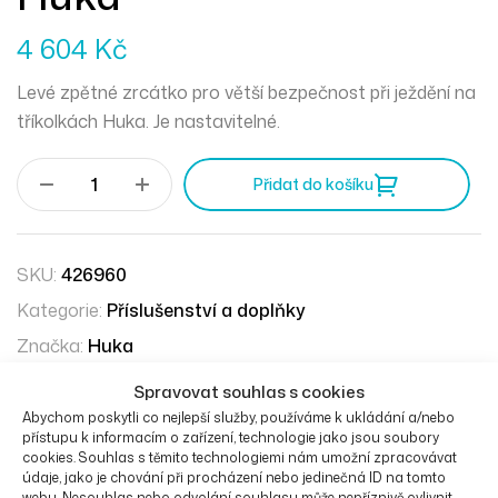
4 604
Kč
Levé zpětné zrcátko pro větší bezpečnost při ježdění na
tříkolkách Huka. Je nastavitelné.
Přidat do košíku
SKU:
426960
Kategorie:
Příslušenství a doplňky
Značka:
Huka
Spravovat souhlas s cookies
Popis
Abychom poskytli co nejlepší služby, používáme k ukládání a/nebo
přístupu k informacím o zařízení, technologie jako jsou soubory
cookies. Souhlas s těmito technologiemi nám umožní zpracovávat
Zpětné levé zrcátko Huka
údaje, jako je chování při procházení nebo jedinečná ID na tomto
webu. Nesouhlas nebo odvolání souhlasu může nepříznivě ovlivnit