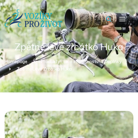
Zpětné levé zrcátko Huka
Homepage
Produkty
Příslušenství A Doplňky
Zpětné Levé Zrcátko Huka