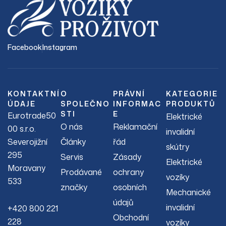
Facebook
Instagram
KONTAKTNÍ
O
PRÁVNÍ
KATEGORIE
ÚDAJE
SPOLEČNO
INFORMAC
PRODUKTŮ
STI
E
Eurotrade50
Elektrické
O nás
Reklamační
00 s.r.o.
invalidní
Severojižní
Články
řád
skútry
295
Servis
Zásady
Elektrické
Moravany
Prodávané
ochrany
vozíky
533
značky
osobních
Mechanické
údajů
invalidní
+420 800 221
Obchodní
228
vozíky