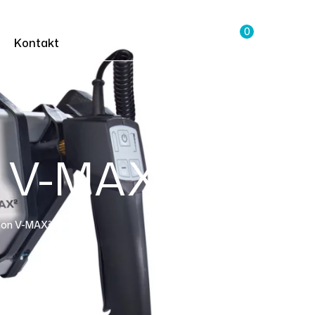
0
Kontakt
n V-MAX²
hon V-MAX²