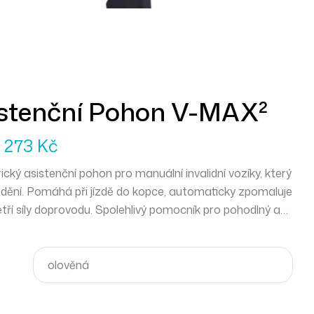
istenční Pohon V-MAX²
8 273
Kč
ický asistenční pohon pro manuální invalidní vozíky, který
rzdění. Pomáhá při jízdě do kopce, automaticky zpomaluje
etří síly doprovodu. Spolehlivý pomocník pro pohodlný a
dém terénu.