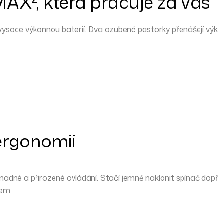
-MAX
²
, která pracuje za vás
vysoce výkonnou baterií
. Dva ozubené pastorky přenášejí výko
ergonomii
 snadné a přirozené ovládání. Stačí jemně naklonit spínač dop
rem.