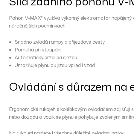
Síla zadního pohonu V
Pohon V-MAX² využívá
výkonný elektromotor
napájený
náročnějších podmínkách
.
Snadno zvládá
rampy a příjezdové cesty
Pomáhá při stoupání
Automaticky brzdí při sjezdu
Umožňuje plynulou jízdu vpřed i vzad
Ovládání s důrazem na 
Ergonomické rukojeti s
kolébkovým ovladačem
zajišťují
nebo dozadu a vozík se plynule pohybuje zvoleným smě
Na rukojeti najdete i všechny důležité ovládací prvky: