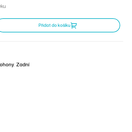
vku
Přidat do košíku
pohony
,
Zadní