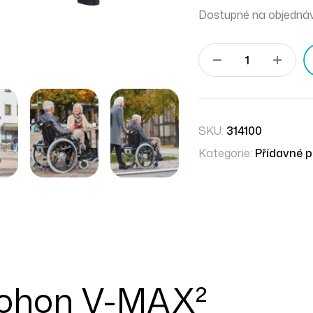
Dostupné na objedná
SKU:
314100
Kategorie:
Přídavné 
 pohon V-MAX²