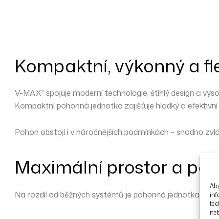
Kompaktní, výkonný a fle
V-MAX² spojuje
moderní technologie, štíhlý design a vys
Kompaktní pohonná jednotka zajišťuje
hladký a efektivní
Pohon obstojí i v náročnějších podmínkách – snadno zv
Maximální prostor a poh
Aby
Na rozdíl od běžných systémů je pohonná jednotka V-
inf
tec
ne