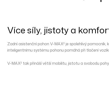
Více síly, jistoty a komf
Zadní asistenční pohon
V-MAX²
je spolehlivý pomocník, 
inteligentnímu systému pohonu pomáhá při
tlačení vozí
V-MAX² tak přináší větší
mobilitu, jistotu a svobodu poh