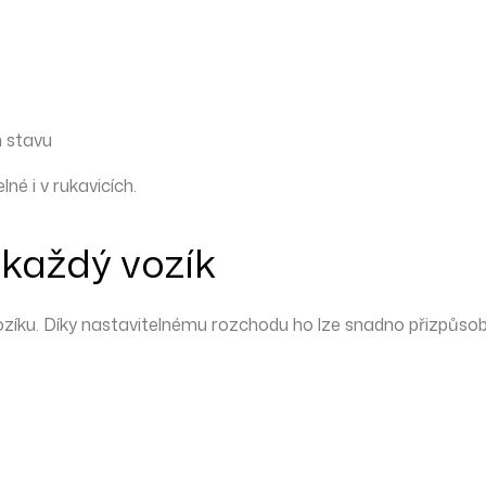
m stavu
né i v rukavicích.
 každý vozík
zíku. Díky
nastavitelnému rozchodu
ho lze snadno přizpůsob