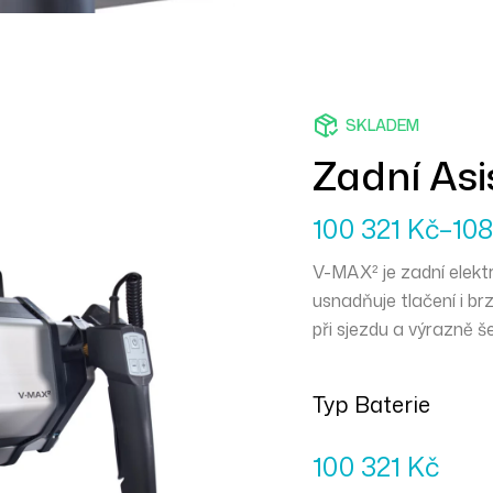
SKLADEM
Zadní As
100 321
Kč
–
10
V-MAX² je zadní elektr
usnadňuje tlačení i b
při sjezdu a výrazně š
bezpečný pohyb v kaž
Typ Baterie
100 321
Kč