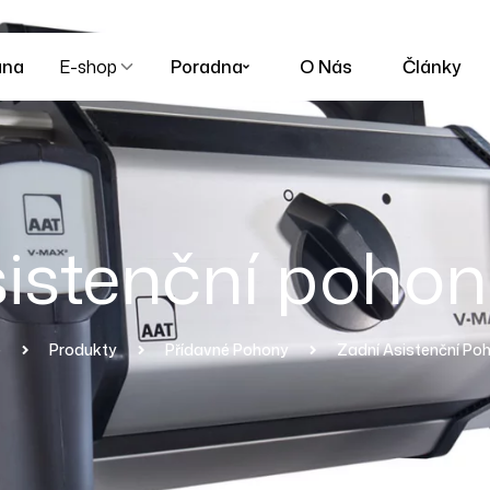
ana
E-shop
Poradna
O Nás
Články
sistenční poho
e
Produkty
Přídavné Pohony
Zadní Asistenční Po