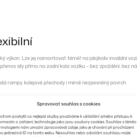
xibilní
oký výkon
. Lze jej namontovat téměř na jakýkoliv invalidní vo
 přenos síly přímo na zadní kola
vozíku – bez zpoždění, bez ná
ládá
rampy, kolejové přechody
i
mírně nezpevněný povrch
.
odlí pro doprovod
Spravovat souhlas s cookies
chom poskytli co nejlepší služby, používáme k ukládání a/nebo přístupu k
MAX² umístěna
nízko pod opěrkou zad
, takže doprovod má při
ormacím o zařízení, technologie jako jsou soubory cookies. Souhlas s těmito
hnologiemi nám umožní zpracovávat údaje, jako je chování při procházení
bo jedinečná ID na tomto webu. Nesouhlas nebo odvolání souhlasu může