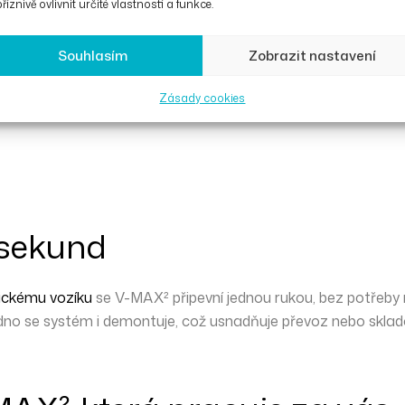
říznivě ovlivnit určité vlastnosti a funkce.
 při tlačení i manipulaci s vozíkem, zejména na delších trasác
Souhlasím
Zobrazit nastavení
Zásady cookies
 sekund
ckému vozíku
se V-MAX² připevní
jednou rukou
, bez potřeby
adno se systém i
demontuje
, což usnadňuje převoz nebo skladov