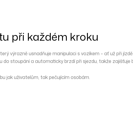
ortu při každém kroku
který výrazně usnadňuje manipulaci s vozíkem – ať už při jízd
ku do stoupání
a
automaticky brzdí při sjezdu
, takže zajišťuj
ybu
jak uživatelům, tak pečujícím osobám.