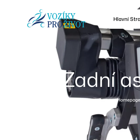
Hlavní Str
Zadní a
Homepag