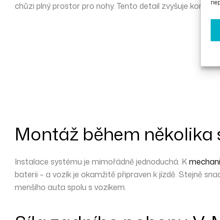
nep
chůzi
plný prostor pro nohy
. Tento detail zvyšuje komfort
Montáž během několika
Instalace systému je mimořádně jednoduchá. K
mechani
baterii – a vozík je okamžitě připraven k jízdě. Stejně sn
menšího auta spolu s vozíkem.