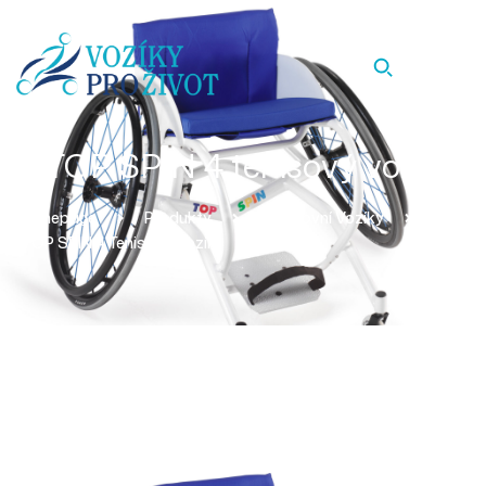
TOP SPIN 4 tenisový vozík
Homepage
Produkty
Sportovní Vozíky
TOP SPIN 4 Tenisový Vozík