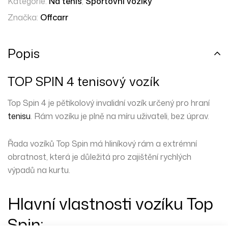
Kategorie:
Na tenis
,
Sportovní vozíky
Značka:
Offcarr
Popis
TOP SPIN 4 tenisový vozík
Top Spin 4 je
pětikolový
invalidní vozík určený pro hraní
tenisu
.
Rám
vozíku je plně na míru uživateli, bez úprav.
Řada vozíků Top Spin má
hliníkový
rám a extrémní
obratnost, která je důležitá pro zajištění rychlých
výpadů na kurtu.
Hlavní vlastnosti vozíku Top
Spin: