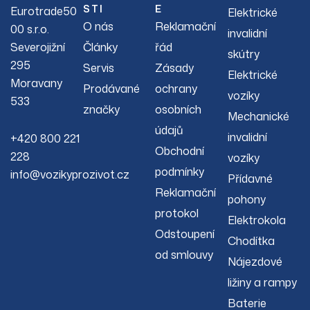
STI
E
Eurotrade50
Elektrické
O nás
Reklamační
00 s.r.o.
invalidní
Severojižní
Články
řád
skútry
295
Servis
Zásady
Elektrické
Moravany
Prodávané
ochrany
vozíky
533
značky
osobních
Mechanické
údajů
invalidní
+420 800 221
Obchodní
228
vozíky
podmínky
info@vozikyprozivot.cz
Přídavné
Reklamační
pohony
protokol
Elektrokola
Odstoupení
Chodítka
od smlouvy
Nájezdové
ližiny a rampy
Baterie