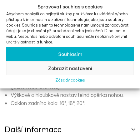
Spravovat souhlas s cookies
Hliníkový rám.
Abychom poskytli co nejlepší služby, používáme k ukládání a/nebo
přístupu k informacím o zařízení, technologie jako jsou soubory
Nastavitelné a polstrované nylonové čalounění
cookies. Souhlas s těmito technologiemi nám umožní zpracovávat
opěradla.
údaje, jako je chování při procházení nebo jedinečná ID na tomto
webu. Nesouhlas nebo odvolání souhlasu může nepříznivě ovlivnit
Výškově nastavitelná zádová opěrka.
určité vlastnosti a funkce.
Stažení opěradla (pouze pokud je vyšší než 30 cm).
Souhlasím
24″, 25″ a 26″ rychloupínací zadní kola s hliníkovými,
pogumovanými nebo titanovými ráfky.
Zobrazit nastavení
80 mm přední kolečka.
80 mm výškově nastavitelné kolečko proti převrácení
Zásady cookies
(jedno nebo dvě kola)
Výškově a hloubkově nastavitelná opěrka nohou.
Odklon zadního kola: 16°, 18°, 20°.
Další informace