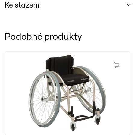
Ke stažení
Podobné produkty
Výběr Mož