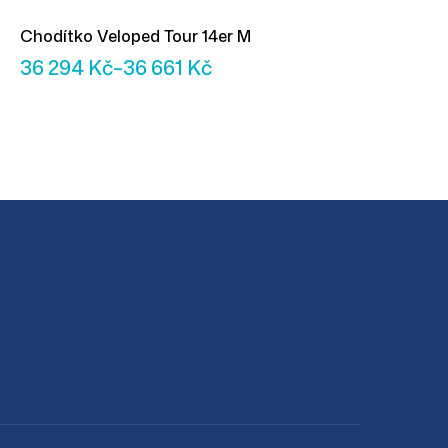
Chodítko Veloped Tour 14er M
36 294
Kč
–
36 661
Kč