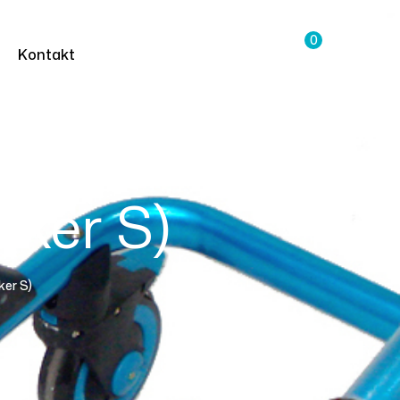
0
Kontakt
kker S)
ker S)