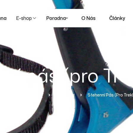
ana
E-shop
Poradna
O Nás
Články
ní pás (pro Tre
epage
Produkty
Chodítka
Stehenní Pás (pro Trek