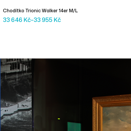
Chodítko Trionic Walker 14er M/L
33 646
Kč
–
33 955
Kč