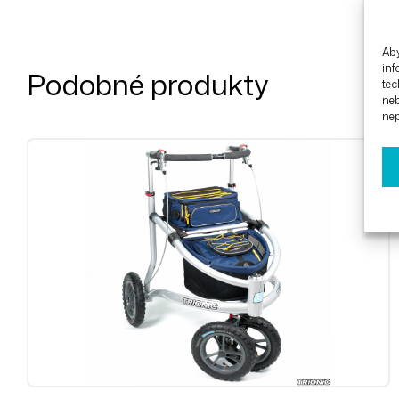
Aby
inf
Podobné produkty
tec
ne
nep