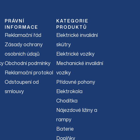
PRÁVNÍ
KATEGORIE
INFORMACE
PRODUKTŮ
Reklamační řád
Elektrické invalidní
Zásady ochrany
skútry
osobních údajů
Elektrické vozíky
ky
Obchodní podmínky
Mechanické invalidní
Reklamační protokol
vozíky
Odstoupení od
Přídavné pohony
smlouvy
Elektrokola
Chodítka
Nájezdové ližiny a
rampy
Baterie
Doplňky