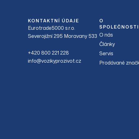
KONTAKTNÍ ÚDAJE
O
SPOLEČNOSTI
Eurotrade5000 s.r.o.
O nás
Severojižní 295 Moravany 533
Články
+420 800 221 228
Servis
info@vozikyprozivot.cz
Prodávané znač