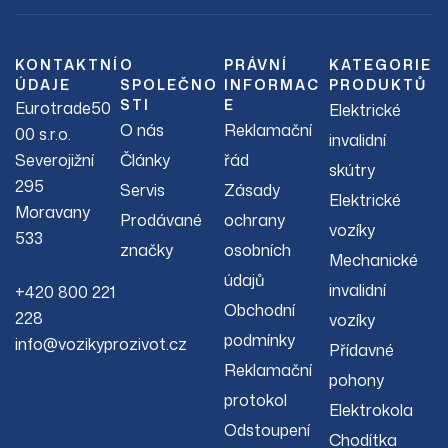
KONTAKTNÍ
O
PRÁVNÍ
KATEGORIE
ÚDAJE
SPOLEČNO
INFORMAC
PRODUKTŮ
STI
E
Eurotrade50
Elektrické
O nás
Reklamační
00 s.r.o.
invalidní
Severojižní
Články
řád
skútry
295
Servis
Zásady
Elektrické
Moravany
Prodávané
ochrany
vozíky
533
značky
osobních
Mechanické
údajů
invalidní
+420 800 221
Obchodní
228
vozíky
podmínky
info@vozikyprozivot.cz
Přídavné
Reklamační
pohony
protokol
Elektrokola
Odstoupení
Chodítka