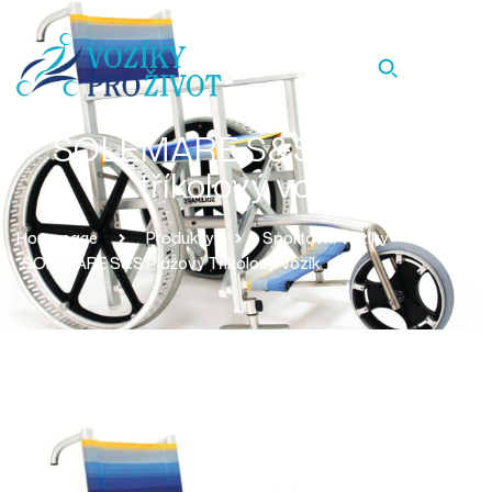
SOLEMARE S&S plážový
tříkolový vozík
Homepage
Produkty
Sportovní Vozíky
SOLEMARE S&S Plážový Tříkolový Vozík