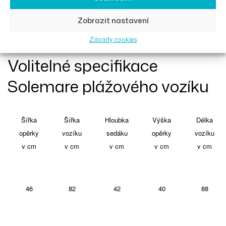
Zobrazit nastavení
Kola Sand&Street
Zásady cookies
Volitelné specifikace
Solemare plážového vozíku
Šířka
Šířka
Hloubka
Výška
Délka
opěrky
vozíku
sedáku
opěrky
vozíku
v cm
v cm
v cm
v cm
v cm
46
82
42
40
88