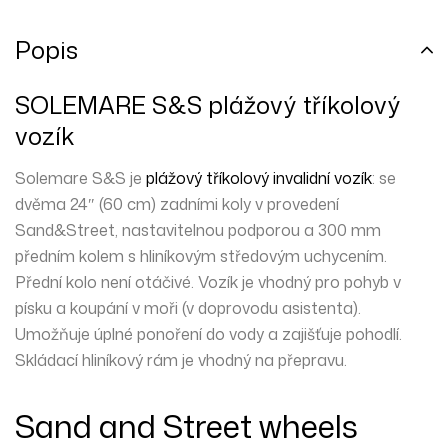
Popis
SOLEMARE S&S plážový tříkolový
vozík
Solemare S&S je
plážový tříkolový
invalidní vozík
: se
dvěma 24″ (60 cm) zadními koly v provedení
Sand&Street, nastavitelnou podporou a 300 mm
předním kolem s hliníkovým středovým uchycením.
Přední kolo
není
otáčivé. Vozík je vhodný pro pohyb v
písku a koupání v moři (v doprovodu asistenta).
Umožňuje úplné ponoření do vody a zajišťuje pohodlí.
Skládací
hliníkový rám je vhodný na přepravu.
Sand and Street wheels