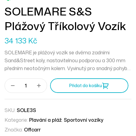
SOLEMARE S&S
Plážový Tříkolový Vozík
34 133
Kč
SOLEMARE je plážový vozík se dvěma zadními
Sand&Street koly, nastavitelnou podporou a 300 mm
předním neotočným kolem. Vyvinutý pro snadný pohyb v
písku a moři. Skládací rám.
Přidat do košíku
SKU:
SOLE3S
Kategorie:
Plavání a pláž
,
Sportovní vozíky
Značka:
Offcarr