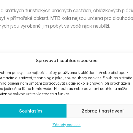
na krátkých turistických prašných cestách, oblázkových pláží
t pobyt v přímořské oblasti. MTB kola nejsou určena pro dlouh
ých jsou vyrobené, jim pobyt ve vodě nijak neublíží.
Spravovat souhlas s cookies
chom poskytli co nejlepší služby, používáme k ukládání a/nebo přístupu k
ormacím o zařízení, technologie jako jsou soubory cookies. Souhlas s těmito
hnologiemi nám umožní zpracovávat údaje, jako je chování při procházení
bo jedinečná ID na tomto webu. Nesouhlas nebo odvolání souhlasu může
říznivě ovlivnit určité vlastnosti a funkce.
Souhlasím
Zobrazit nastavení
Zásady cookies