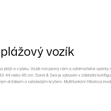
lážový vozík
a pláži a v písku. Vozík má
pevný
rám a odnímatelné opěrky 
0, 44 nebo 46 cm. Sand & Sea je vybaven v základní konfigu
ovým držákem a celošedým krytem. Multifunkční tříkolový invali