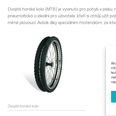
Dvojité horské kolo
(MTB) je vyvinuto pro pohyb v písku, 
pneumatická
a ideální pro uživatele, kteří si chtějí uží
mírně plovoucí. Avšak díky speciálním materiálům, ze kter
Aby
inf
tec
ne
nep
Dvojité horské kolo