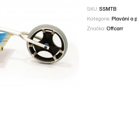
SKU:
SSMTB
Kategorie:
Plavání a 
Značka:
Offcarr