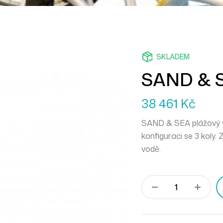
SKLADEM
SAND & S
38 461
Kč
SAND & SEA plážový vo
konfiguraci se 3 koly.
vodě.