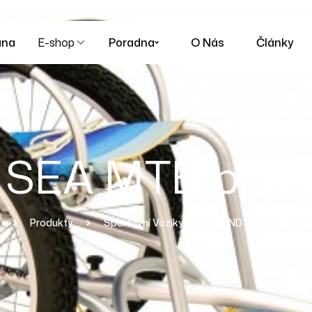
ana
E-shop
Poradna
O Nás
Články
SEA MTB plážo
Produkty
Sportovní Vozíky
SAND & SEA MTB Plá