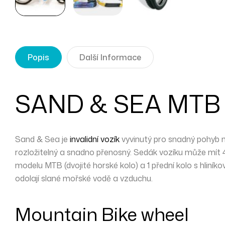
Popis
Další Informace
SAND & SEA MTB p
Sand & Sea je
invalidní vozík
vyvinutý pro
snadný
pohyb n
rozložitelný
a snadno přenosný. Sedák vozíku může mít 4
modelu MTB (dvojité horské kolo) a 1 přední kolo s hliník
odolají
slané mořské vodě a vzduchu.
Mountain Bike wheel