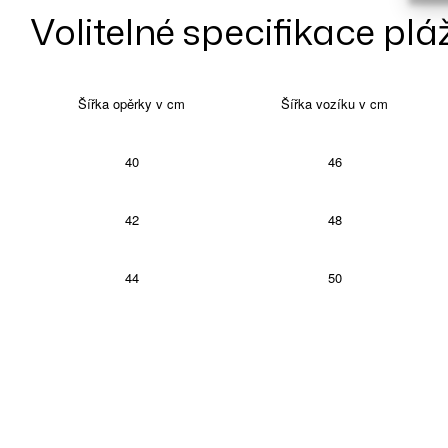
Volitelné specifikace 
Šířka opěrky v cm
Šířka vozíku v cm
40
46
42
48
44
50