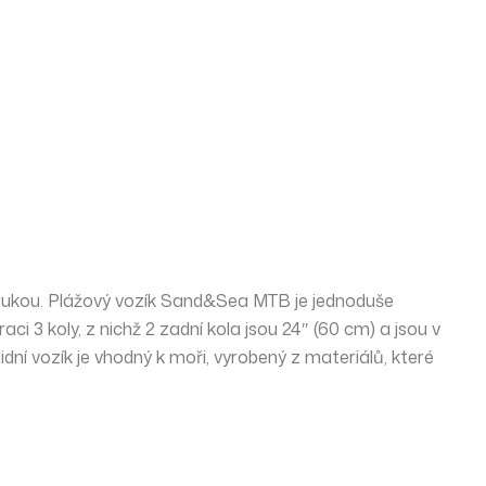
rukou. Plážový vozík Sand&Sea MTB je jednoduše
raci
3 koly
, z nichž 2 zadní kola jsou 24″ (60 cm) a jsou v
dní vozík je vhodný k moři, vyrobený z materiálů, které