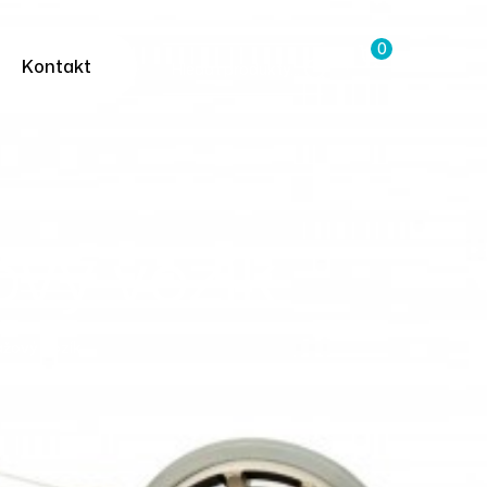
0
Kontakt
vý vozík
žový Vozík