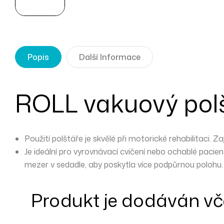
Popis
Další Informace
ROLL vakuový pol
Použití polštáře je skvělé při motorické rehabilitaci. Zaj
Je ideální pro vyrovnávací cvičení nebo ochablé pacient
mezer v sedadle, aby poskytla více podpůrnou polohu.
Produkt je dodáván vče