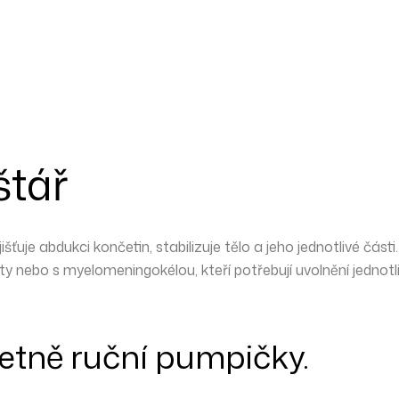
štář
išťuje abdukci končetin, stabilizuje tělo a jeho jednotlivé části.
y nebo s myelomeningokélou, kteří potřebují uvolnění jednotliv
tně ruční pumpičky.