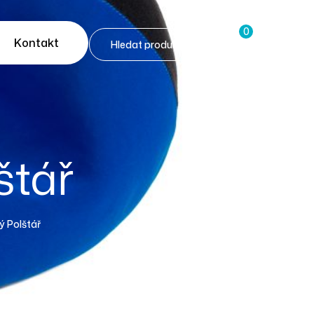
0
Kontakt
štář
 Polštář