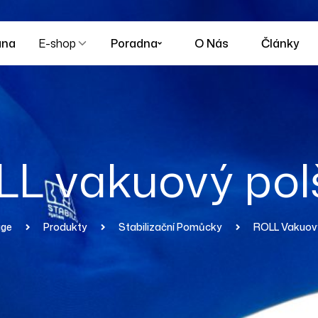
ana
E-shop
Poradna
O Nás
Články
L vakuový pol
ge
Produkty
Stabilizační Pomůcky
ROLL Vakuový