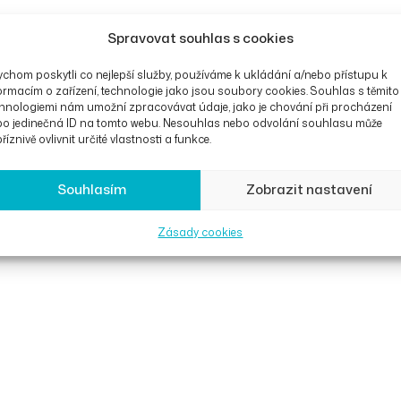
Spravovat souhlas s cookies
chom poskytli co nejlepší služby, používáme k ukládání a/nebo přístupu k
ormacím o zařízení, technologie jako jsou soubory cookies. Souhlas s těmito
hnologiemi nám umožní zpracovávat údaje, jako je chování při procházení
bo jedinečná ID na tomto webu. Nesouhlas nebo odvolání souhlasu může
říznivě ovlivnit určité vlastnosti a funkce.
Souhlasím
Zobrazit nastavení
Zásady cookies