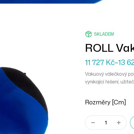
SKLADEM
ROLL Vak
11 727
Kč
–
13 6
Vakuový válečkový polš
vynikající řešení, užit
Rozměry [cm]