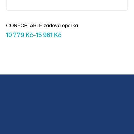
CONFORTABLE zádová opěrka
10 779
Kč
–
15 961
Kč