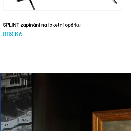
SPLINT zapínání na loketní opěrku
889
Kč