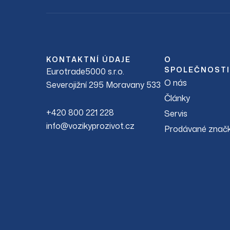
KONTAKTNÍ ÚDAJE
O
SPOLEČNOSTI
Eurotrade5000 s.r.o.
O nás
Severojižní 295 Moravany 533
Články
+420 800 221 228
Servis
info@vozikyprozivot.cz
Prodávané znač