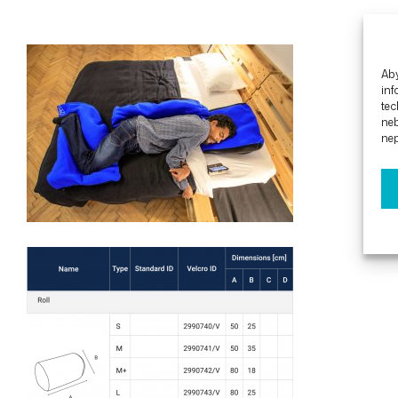
Aby
inf
tec
ne
nep