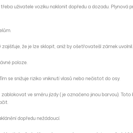
e třeba uživatele vozíku naklonit dopředu a dozadu. Plynová
telům.
šťuje, že je lze sklopit, aniž by ošetřovatešl zámek uvolnil.
ávné poloze.
 se snižuje riziko vniknutí vlasů nebo nečistot do osy.
 zablokovat ve směru jízdy ( je označeno jinou barvou). Toto 
čit.
naklánění dopředu nežádoucí.