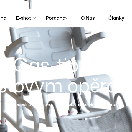
ana
E-shop
Poradna
O Nás
Články
ne Gas-tip sprch
astovým opěrad
Koupelna A Hygiena
Nielsen Line Gas-Tip Sprchový V