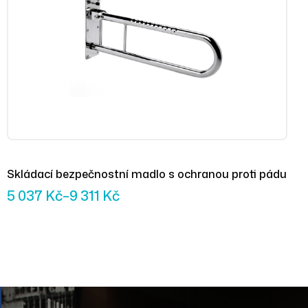
Skládací bezpečnostní madlo s ochranou proti pádu
5 037
Kč
–
9 311
Kč