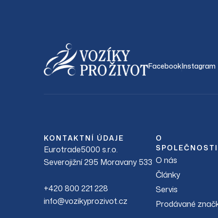
Facebook
Instagram
KONTAKTNÍ ÚDAJE
O
SPOLEČNOSTI
Eurotrade5000 s.r.o.
O nás
Severojižní 295 Moravany 533
Články
+420 800 221 228
Servis
info@vozikyprozivot.cz
Prodávané znač