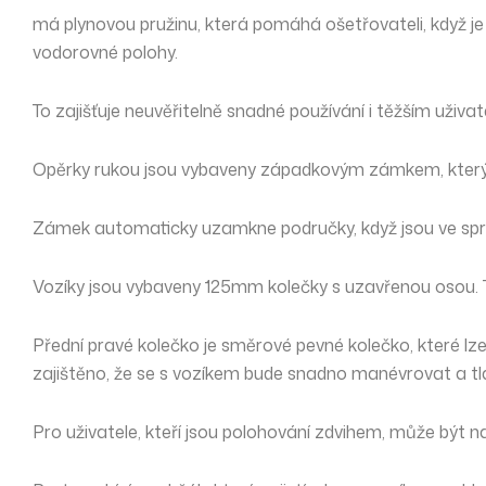
má plynovou pružinu, která pomáhá ošetřovateli, když j
vodorovné polohy.
To zajišťuje neuvěřitelně snadné používání i těžším uživa
Opěrky rukou jsou vybaveny západkovým zámkem, který zaji
Zámek automaticky uzamkne područky, když jsou ve spr
Vozíky jsou vybaveny 125mm kolečky s uzavřenou osou. Tím
Přední pravé kolečko je směrové pevné kolečko, které lze
zajištěno, že se s vozíkem bude snadno manévrovat a tla
Pro uživatele, kteří jsou polohování zdvihem, může být 