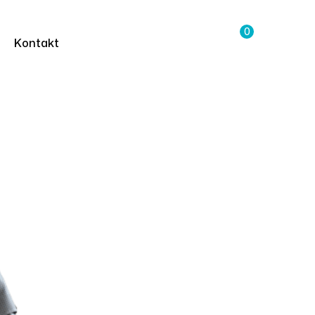
0
Kontakt
ový vozík s
lem
ozík S Plastovým Opěradlem