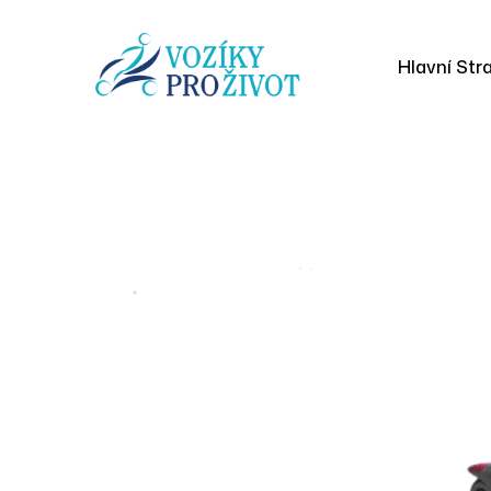
Hlavní Str
Nielsen Li
pl
Homepage
Produkty