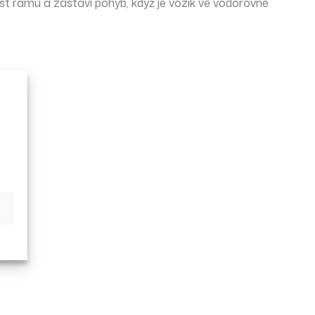
st rámu a zastaví pohyb, když je vozík ve vodorovné