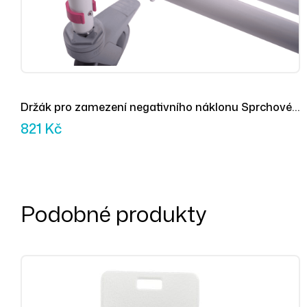
Držák pro zamezení negativního náklonu Sprchové
židle Nielsen Line Gas-Tip
821
Kč
Podobné produkty