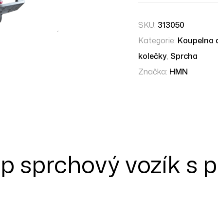
SKU:
313050
Kategorie:
Koupelna 
kolečky
,
Sprcha
Značka:
HMN
ip sprchový vozík s