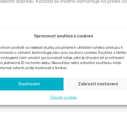
l naklonit dopředu. Konzola se snadno namontuje na přední čá
Spravovat souhlas s cookies
chom poskytli co nejlepší služby, používáme k ukládání a/nebo přístupu k
ormacím o zařízení, technologie jako jsou soubory cookies. Souhlas s těmito
uktu
hnologiemi nám umožní zpracovávat údaje, jako je chování při procházení
bo jedinečná ID na tomto webu. Nesouhlas nebo odvolání souhlasu může
říznivě ovlivnit určité vlastnosti a funkce.
Souhlasím
Zobrazit nastavení
Zásady cookies