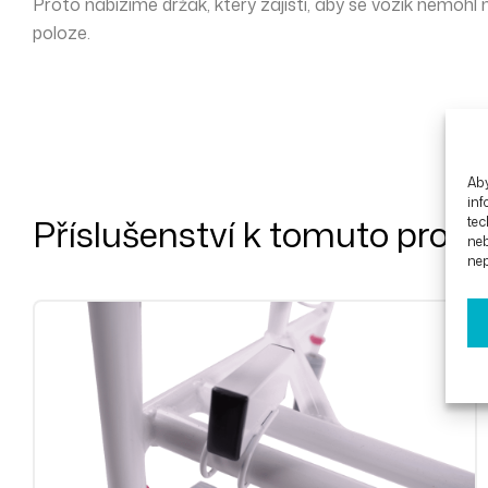
Proto nabízíme držák, který zajistí, aby se vozík nemoh
poloze.
Aby
inf
Příslušenství k tomuto prod
tec
ne
nep