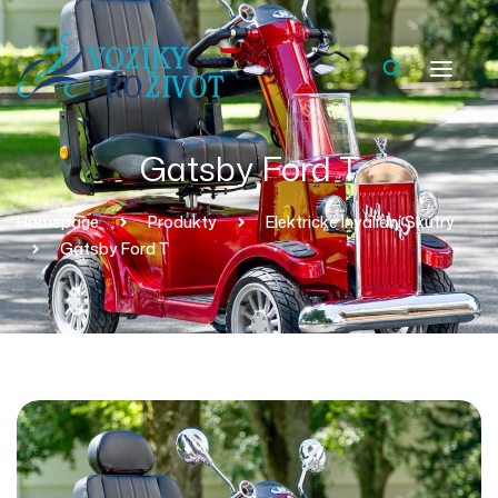
Gatsby Ford T
Homepage
Produkty
Elektrické Invalidní Skútry
Gatsby Ford T