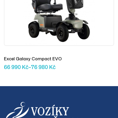
Excel Galaxy Compact EVO
66 990
Kč
–
76 980
Kč