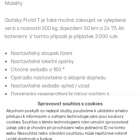
Mobility
Gatsby Frotd T je také možné zakoupit ve vylepšené
verzi s nosností 200 kg, dojezdem 50 km a 2x 75 Ah
bateriemi. V tomto případě je příplatek 3.000 czk.
Nastavitelný sloupek řízení
Nastavitelné loketní opěrky
Otočné sedadlo o 180 °
Opěradlo nastavitelné a sklopné dopředu
Nastavitelné sedadlo vpřed / vzad
Dynamický regenerativní brzdový systém s
bezpečnou elektromechanickou kotoučovou brzdou
Spravovat souhlas s cookies
Pohon zadních kol s diferenciálem
Abychom poskytli co nejlepší služby, používáme k ukládání a/nebo
přístupu k informacím o zařízení, technologie jako jsou soubory
Speciálně odpružené nezávislé zavěšení
cookies. Souhlas s těmito technologiemi nám umožní zpracovávat
Externí nabíječka
údaje, jako je chování při procházení nebo jedinečná ID na tomto
webu. Nesouhlas nebo odvolání souhlasu může nepříznivě ovlivnit
Vysokovýkonný stejnosměrný motor s 24 V
určité vlastnosti a funkce.