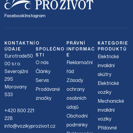
Facebook
Instagram
KONTAKTNÍ
O
PRÁVNÍ
KATEGORIE
ÚDAJE
SPOLEČNO
INFORMAC
PRODUKTŮ
STI
E
Eurotrade50
Elektrické
O nás
Reklamační
00 s.r.o.
invalidní
Severojižní
Články
řád
skútry
295
Servis
Zásady
Elektrické
Moravany
Prodávané
ochrany
vozíky
533
značky
osobních
Mechanické
údajů
invalidní
+420 800 221
Obchodní
228
vozíky
podmínky
info@vozikyprozivot.cz
Přídavné