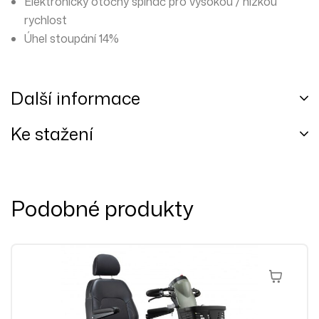
Elektronický otočný spínač pro vysokou / nízkou
rychlost
Úhel stoupání 14%
Další informace
Ke stažení
Podobné produkty
Výběr Mož