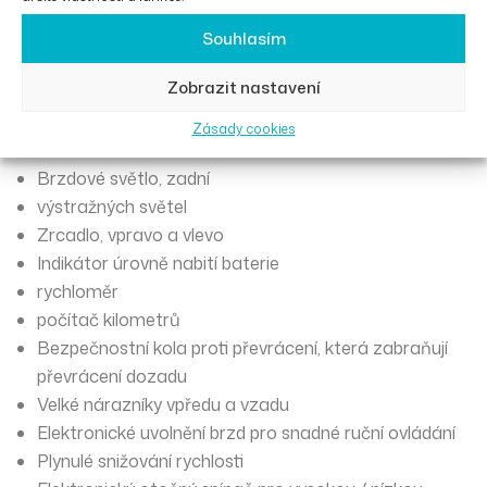
permanentním magnetem
ZAP / VYP zámek zámku
Souhlasím
houkačka
Zobrazit nastavení
Přední světlomet
Směrová světla vpředu i vzadu
Zásady cookies
Zadní světla
Brzdové světlo, zadní
výstražných světel
Zrcadlo, vpravo a vlevo
Indikátor úrovně nabití baterie
rychloměr
počítač kilometrů
Bezpečnostní kola proti převrácení, která zabraňují
převrácení dozadu
Velké nárazníky vpředu a vzadu
Elektronické uvolnění brzd pro snadné ruční ovládání
Plynulé snižování rychlosti