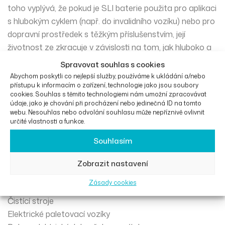
toho vyplývá, že pokud je SLI baterie použita pro aplikaci
s hlubokým cyklem (např. do invalidního vozíku) nebo pro
dopravní prostředek s těžkým příslušenstvím, její
životnost ze zkracuje v závislosti na tom, jak hluboko a
často je vybíjena. Baterie fgFORTE určené pro aplikace
Spravovat souhlas s cookies
s hlubokým vybíjením používají pro výrobu aktivní pasty
Abychom poskytli co nejlepší služby, používáme k ukládání a/nebo
elektrody rozdílné chemikálie a mírnou kyselinu. Tato
přístupu k informacím o zařízení, technologie jako jsou soubory
cookies. Souhlas s těmito technologiemi nám umožní zpracovávat
chemikálie umožňuje mnohem delší provoz aplikace s
údaje, jako je chování při procházení nebo jedinečná ID na tomto
hlubokým vybíjením a to pouze s mírným úbytkem a
webu. Nesouhlas nebo odvolání souhlasu může nepříznivě ovlivnit
určité vlastnosti a funkce.
maximálním výstupním výkonem.
Souhlasím
Použití:
Zobrazit nastavení
Použití do invalidního vozíku
Zásady cookies
Elektrické motorové čluny
Čistící stroje
Elektrické paletovací vozíky