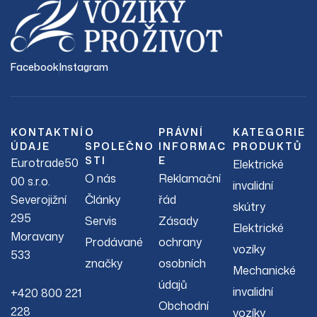
Facebook
Instagram
KONTAKTNÍ
O
PRÁVNÍ
KATEGORIE
ÚDAJE
SPOLEČNO
INFORMAC
PRODUKTŮ
STI
E
Eurotrade50
Elektrické
O nás
Reklamační
00 s.r.o.
invalidní
Severojižní
Články
řád
skútry
295
Servis
Zásady
Elektrické
Moravany
Prodávané
ochrany
vozíky
533
značky
osobních
Mechanické
údajů
invalidní
+420 800 221
Obchodní
228
vozíky