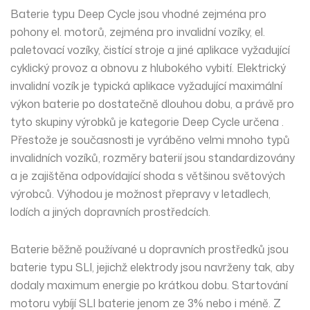
Baterie typu Deep Cycle jsou vhodné zejména pro
pohony el. motorů, zejména pro invalidní vozíky, el.
paletovací vozíky, čistící stroje a jiné aplikace vyžadující
cyklický provoz a obnovu z hlubokého vybití. Elektrický
invalidní vozík je typická aplikace vyžadující maximální
výkon baterie po dostatečně dlouhou dobu, a právě pro
tyto skupiny výrobků je kategorie Deep Cycle určena .
Přestože je současnosti je vyráběno velmi mnoho typů
invalidních vozíků, rozměry baterií jsou standardizovány
a je zajištěna odpovídající shoda s většinou světových
výrobců. Výhodou je možnost přepravy v letadlech,
lodích a jiných dopravních prostředcích.
Baterie běžně používané u dopravních prostředků jsou
baterie typu SLI, jejichž elektrody jsou navrženy tak, aby
dodaly maximum energie po krátkou dobu. Startování
motoru vybíjí SLI baterie jenom ze 3% nebo i méně. Z