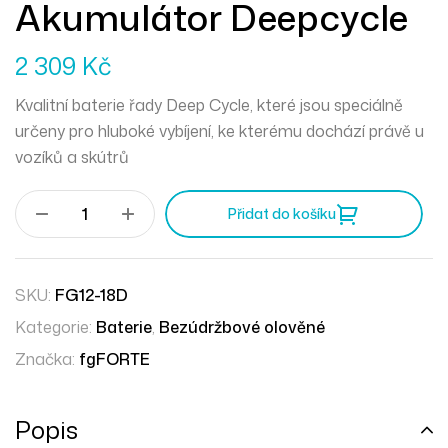
Akumulátor Deepcycle
2 309
Kč
Kvalitní baterie řady Deep Cycle, které jsou speciálně
určeny pro hluboké vybíjení, ke kterému dochází právě u
vozíků a skútrů
Přidat do košíku
SKU:
FG12-18D
Kategorie:
Baterie
,
Bezúdržbové olověné
Značka:
fgFORTE
Popis