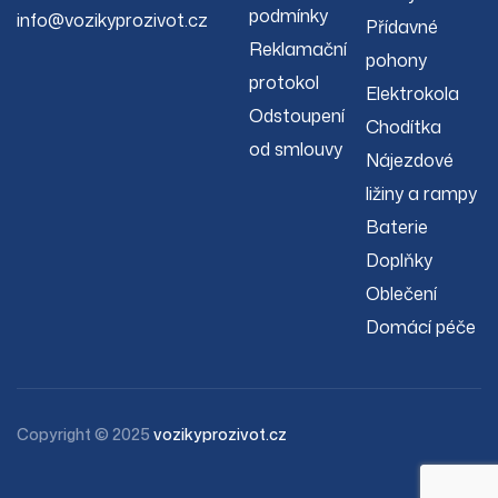
podmínky
info@vozikyprozivot.cz
Přídavné
Reklamační
pohony
protokol
Elektrokola
Odstoupení
Chodítka
od smlouvy
Nájezdové
ližiny a rampy
Baterie
Doplňky
Oblečení
Domácí péče
Copyright © 2025
vozikyprozivot.cz