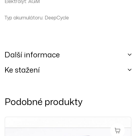
Elektrolyt: AGM
Typ akumulátoru: DeepCycle
Další informace
Ke stažení
Podobné produkty
Přidat Do 