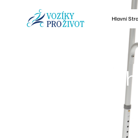
Hlavní Str
Ch
H