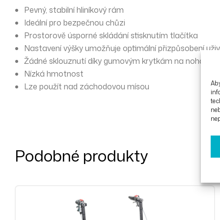
Pevný, stabilní hliníkový rám
Ideální pro bezpečnou chůzi
Prostorově úsporné skládání stisknutím tlačítka
Nastavení výšky umožňuje optimální přizpůsobení uživ
Žádné sklouznutí díky gumovým krytkám na nohách
Nízká hmotnost
Aby
Lze použít nad záchodovou mísou
inf
tec
ne
nep
Podobné produkty