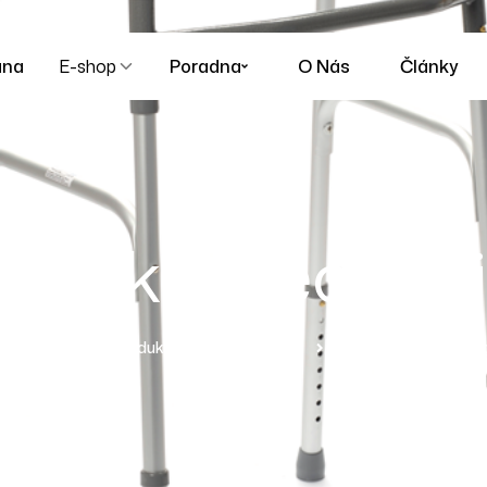
ana
E-shop
Poradna
O Nás
Články
odítko Gecko ri
omepage
Produkty
Chodítka
Chodítko Gecko Ri