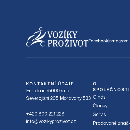
Facebook
Instagram
KONTAKTNÍ ÚDAJE
O
SPOLEČNOSTI
Eurotrade5000 s.r.o.
O nás
Severojižní 295 Moravany 533
Články
+420 800 221 228
Servis
info@vozikyprozivot.cz
Prodávané znač