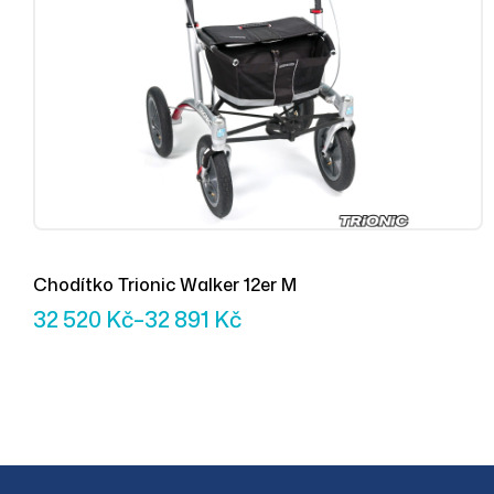
Chodítko Trionic Walker 12er M
32 520
Kč
–
32 891
Kč