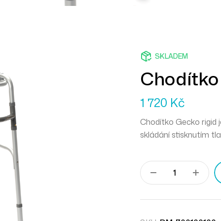
SKLADEM
Chodítko
1 720
Kč
Chodítko Gecko rigid 
skládání stisknutím t