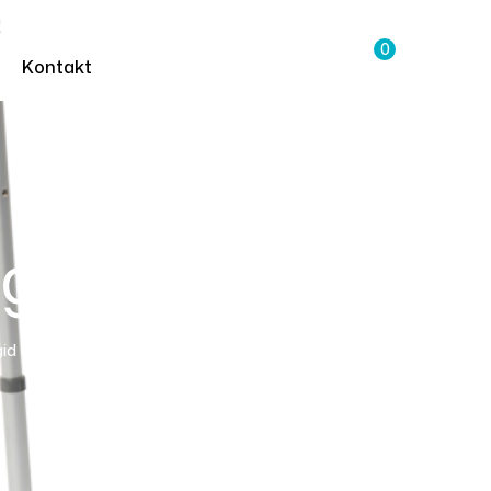
0
Kontakt
gid
gid