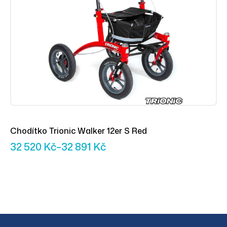
Chodítko Trionic Walker 12er S Red
32 520
Kč
–
32 891
Kč