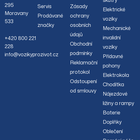
skútry
295
Servis
Zásady
Elektrické
Moravany
Prodávané
ochrany
vozíky
533
značky
osobních
Mechanické
údajů
invalidní
+420 800 221
Obchodní
228
vozíky
podmínky
info@vozikyprozivot.cz
Přídavné
Reklamační
pohony
protokol
Elektrokola
Odstoupení
Chodítka
od smlouvy
Nájezdové
ližiny a rampy
Baterie
Doplňky
Oblečení