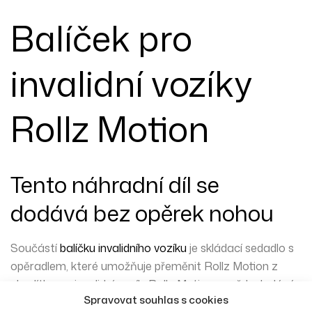
Balíček pro
invalidní vozíky
Rollz Motion
Tento náhradní díl se
dodává bez opěrek nohou
Součástí
balíčku invalidního vozíku
je skládací sedadlo s
opěradlem, které umožňuje přeměnit Rollz Motion z
chodítka na invalidní vozík. Rollz Motion se vždy dodává
Spravovat souhlas s cookies
včetně balíčku pro invalidní vozík, ale tento díl lze