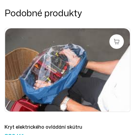
Podobné produkty
Přidat Do 
Kryt elektrického ovládání skútru