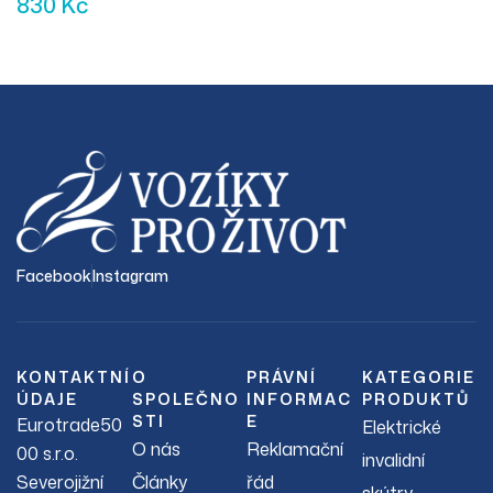
830
Kč
Facebook
Instagram
KONTAKTNÍ
O
PRÁVNÍ
KATEGORIE
ÚDAJE
SPOLEČNO
INFORMAC
PRODUKTŮ
STI
E
Eurotrade50
Elektrické
O nás
Reklamační
00 s.r.o.
invalidní
Severojižní
Články
řád