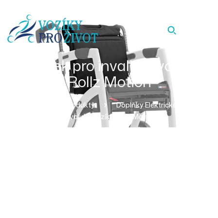
Balíček pro invalidní vozíky
Rollz Motion
Homepage
Produkty
Doplňky Elektrické Skútry
Balíček Pro Invalidní Vozíky Rollz Motion