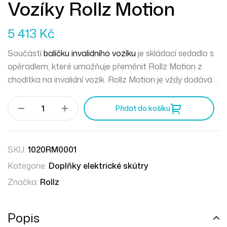
Vozíky Rollz Motion
5 413
Kč
Součástí
balíčku invalidního vozíku
je skládací sedadlo s
opěradlem, které umožňuje přeměnit Rollz Motion z
chodítka na invalidní vozík. Rollz Motion je vždy dodáván
včetně balíčku pro invalidní vozík, ale tento díl lze
zakoupit i samostatně, pokud jste jej ztratili.
Přidat do košíku
SKU:
1020RM0001
Kategorie:
Doplňky elektrické skútry
Značka:
Rollz
Popis