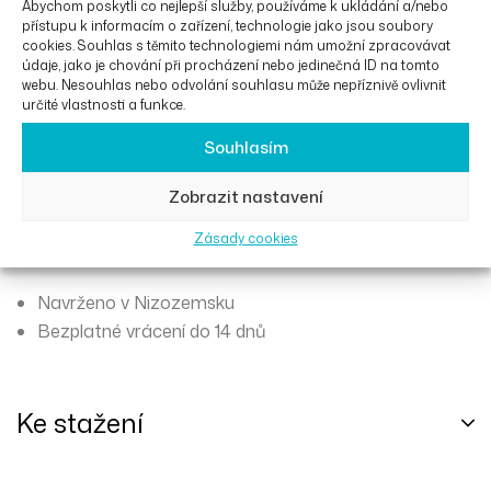
Abychom poskytli co nejlepší služby, používáme k ukládání a/nebo
zakoupit i samostatně, pokud jste jej ztratili. Při
přístupu k informacím o zařízení, technologie jako jsou soubory
objednání jako náhradní díl neobsahuje balíček invalidního
cookies. Souhlas s těmito technologiemi nám umožní zpracovávat
údaje, jako je chování při procházení nebo jedinečná ID na tomto
vozíku opěrky nohou, proto si je v případě ztráty
webu. Nesouhlas nebo odvolání souhlasu může nepříznivě ovlivnit
nezapomeňte objednat také.
určité vlastnosti a funkce.
Souhlasím
Poznámka
: Tato verze balení invalidního vozíku se hodí k
vozíkům Rollz Motion a Rollz Motion Rhythm. Pokud
Zobrazit nastavení
potřebujete balíček pro invalidní vozík Rollz Motion
Zásady cookies
Performance, kontaktujte nás.
Navrženo v Nizozemsku
Bezplatné vrácení do 14 dnů
Ke stažení