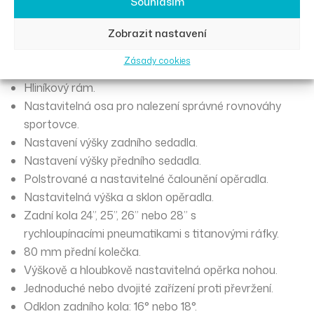
Souhlasím
Hlavní vlastnosti vozíku
Zobrazit nastavení
Alley Hoop:
Zásady cookies
Hliníkový rám.
Nastavitelná osa pro nalezení správné rovnováhy
sportovce.
Nastavení výšky zadního sedadla.
Nastavení výšky předního sedadla.
Polstrované a nastavitelné čalounění opěradla.
Nastavitelná výška a sklon opěradla.
Zadní kola 24”, 25”, 26” nebo 28” s
rychloupínacími pneumatikami s titanovými ráfky.
80 mm přední kolečka.
Výškově a hloubkově nastavitelná opěrka nohou.
Jednoduché nebo dvojité zařízení proti převržení.
Odklon zadního kola: 16° ​​nebo 18°.