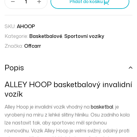
Přidat do košíku
SKU:
AHOOP
Kategorie:
Basketbalové
,
Sportovní vozíky
Značka:
Offcarr
Popis
ALLEY HOOP basketbalový invalidní
vozík
Alley Hoop je invalidní vozík vhodný na
basketbal
, je
vyrobený
na míru
z lehké slitiny hliníku. Osu
zadního
kola
lze nastavit tak, aby sportovec měl správnou
rovnováhu. Vozík Alley Hoop je velmi svižný, odolný proti