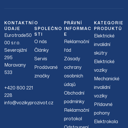
KONTAKTNÍ
O
PRÁVNÍ
KATEGORIE
ÚDAJE
SPOLEČNO
INFORMAC
PRODUKTŮ
STI
E
Eurotrade50
Elektrické
O nás
Reklamační
00 s.r.o.
invalidní
Severojižní
Články
řád
skútry
295
Servis
Zásady
Elektrické
Moravany
Prodávané
ochrany
vozíky
533
značky
osobních
Mechanické
údajů
invalidní
+420 800 221
Obchodní
228
vozíky
podmínky
info@vozikyprozivot.cz
Přídavné
Reklamační
pohony
protokol
Elektrokola
Odstoupení