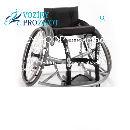
ALLEY HOOP basketbalový
invalidní vozík
Homepage
Produkty
Sportovní Vozíky
ALLEY HOOP Basketbalový Invalidní Vozík