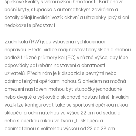
špičkové kvality s velmi
nízkou
hmotností. Karbonové
boční kryty, stupačka s automatickým zavíráním a
detaily dělají invalidní vozík aktivní a ultralehký, jaký si ani
nedokážete představit.
Zadní kola (RW) jsou vybavena
rychloupínací
nápravou.
Přední vidlice
mají nastavitelný sklon a mohou
podložit různé průměry kol (FC) v různé výšce, aby lépe
odpovídaly potřebám nastavení a obratnosti
uživatelů. Přední rám je k dispozici s pevnými nebo
odnímatelnými
opěrkami nohou
. S ohledem na možná
omezení nastavení mohou být stupačky jednoduché
nebo dvojité a výškově a sklonově nastavitelné. Invalidní
vozík lze konfigurovat také se sportovní opěrkou rukou
sklápěcí a odnímatelnou ve výšce 22 cm od sedadla
nebo s opěrkou rukou ve tvaru „L“ sklápěcí a
odnímatelnou s volitelnou výškou od 22 do 28 cm.