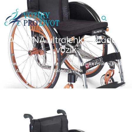
ALHENA ultralehký skládací
vozík
Homepage
Produkty
Mechanické Invalidní Vozíky
ALHENA Ultralehký Skládací Vozík