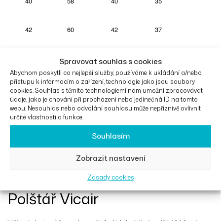
40
58
40
35
42
60
42
37
44
62
44
39
Spravovat souhlas s cookies
Abychom poskytli co nejlepší služby, používáme k ukládání a/nebo
přístupu k informacím o zařízení, technologie jako jsou soubory
46
64
46
41
cookies. Souhlas s těmito technologiemi nám umožní zpracovávat
údaje, jako je chování při procházení nebo jedinečná ID na tomto
webu. Nesouhlas nebo odvolání souhlasu může nepříznivě ovlivnit
Maximální nosnost je 120 kg.
určité vlastnosti a funkce.
Souhlasím
Příslušenství k vozíku
Zobrazit nastavení
Quasar
Zásady cookies
Polštář Vicair