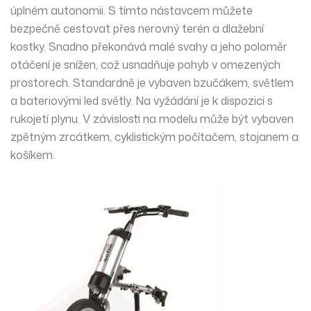
úplném autonomii. S tímto nástavcem můžete
bezpečně cestovat přes nerovný terén a dlažební
kostky. Snadno překonává malé svahy a jeho poloměr
otáčení je snížen, což usnadňuje pohyb v omezených
prostorech. Standardně je vybaven bzučákem, světlem
a bateriovými led světly. Na vyžádání je k dispozici s
rukojetí plynu. V závislosti na modelu může být vybaven
zpětným zrcátkem, cyklistickým počítačem, stojanem a
košíkem.