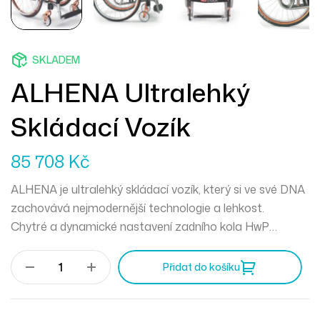
SKLADEM
ALHENA Ultralehký
Skládací Vozík
85 708
Kč
ALHENA je ultralehký skládací vozík, který si ve své DNA
zachovává nejmodernější technologie a lehkost.
Chytré a dynamické nastavení zadního kola HwP
poskytuje celou řadu poloh zadního kola pro individuální
nastavení vozíku.
Přidat do košíku