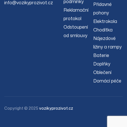
podmínky
info@vozikyprozivot.cz
Přídavné
Reklamační
pohony
protokol
Elektrokola
Odstoupení
Chodítka
od smlouvy
Nájezdové
ližiny a rampy
Baterie
Doplňky
Oblečení
Domácí péče
Copyright © 2025
vozikyprozivot.cz