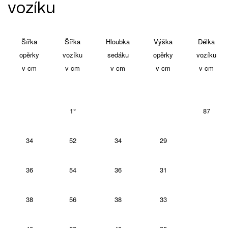
vozíku
Šířka
Šířka
Hloubka
Výška
Délka
opěrky
vozíku
sedáku
opěrky
vozíku
v cm
v cm
v cm
v cm
v cm
1°
87
34
52
34
29
36
54
36
31
38
56
38
33