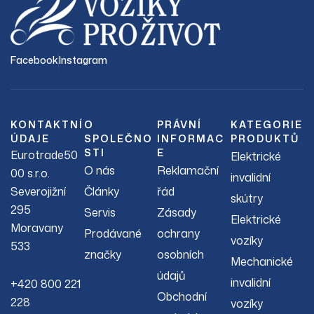
Facebook
Instagram
KONTAKTNÍ
O
PRÁVNÍ
KATEGORIE
ÚDAJE
SPOLEČNO
INFORMAC
PRODUKTŮ
STI
E
Eurotrade50
Elektrické
O nás
Reklamační
00 s.r.o.
invalidní
Severojižní
Články
řád
skútry
295
Servis
Zásady
Elektrické
Moravany
Prodávané
ochrany
vozíky
533
značky
osobních
Mechanické
údajů
invalidní
+420 800 221
Obchodní
228
vozíky