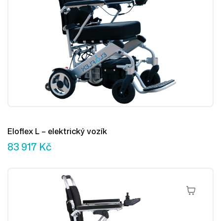
Eloflex L – elektrický vozík
83 917
Kč
Přidat Do 