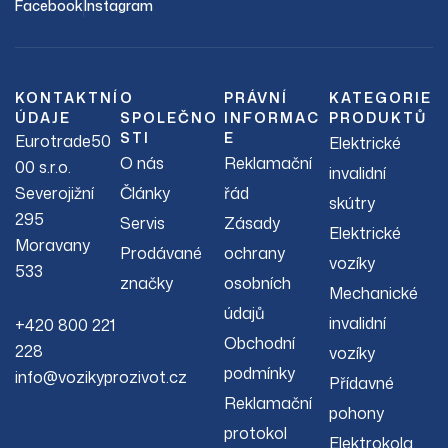
Facebook
Instagram
KONTAKTNÍ
O
PRÁVNÍ
KATEGORIE
ÚDAJE
SPOLEČNO
INFORMAC
PRODUKTŮ
STI
E
Eurotrade50
Elektrické
O nás
Reklamační
00 s.r.o.
invalidní
Severojižní
Články
řád
skútry
295
Servis
Zásady
Elektrické
Moravany
Prodávané
ochrany
vozíky
533
značky
osobních
Mechanické
údajů
invalidní
+420 800 221
Obchodní
228
vozíky
podmínky
info@vozikyprozivot.cz
Přídavné
Reklamační
pohony
protokol
Elektrokola