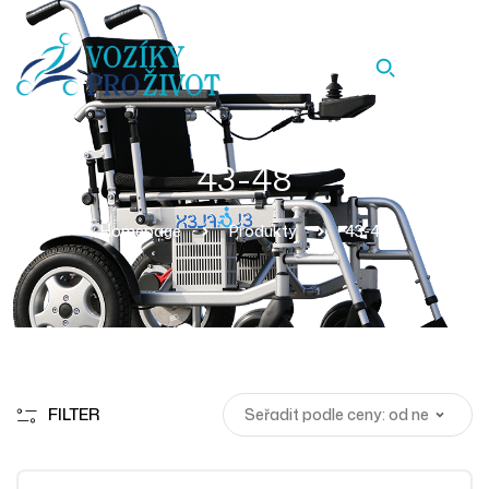
43-48
Homepage
Produkty
43-48
FILTER