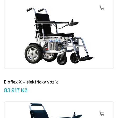
Přidat Do 
Eloflex X – elektrický vozík
83 917
Kč
Přidat Do 