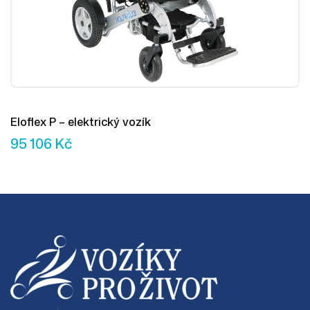
Eloflex P – elektrický vozík
95 106
Kč