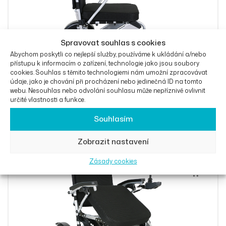
Spravovat souhlas s cookies
Abychom poskytli co nejlepší služby, používáme k ukládání a/nebo
přístupu k informacím o zařízení, technologie jako jsou soubory
cookies. Souhlas s těmito technologiemi nám umožní zpracovávat
údaje, jako je chování při procházení nebo jedinečná ID na tomto
webu. Nesouhlas nebo odvolání souhlasu může nepříznivě ovlivnit
určité vlastnosti a funkce.
Eloflex F – elektrický vozík
Souhlasím
87 790
Kč
Zobrazit nastavení
Zásady cookies
Přidat Do 