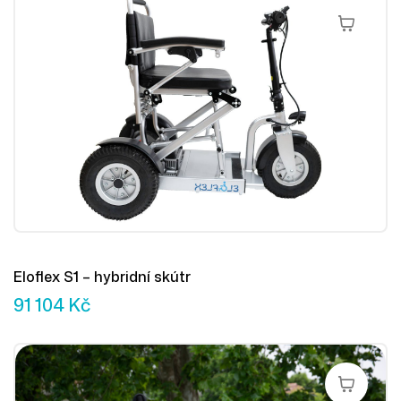
Přidat Do 
Eloflex S1 – hybridní skútr
91 104
Kč
Přidat Do 