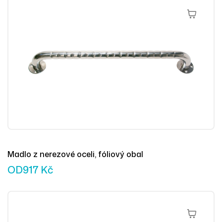
Výběr Mož
Madlo z nerezové oceli, fóliový obal
OD
917
Kč
Výběr Mož