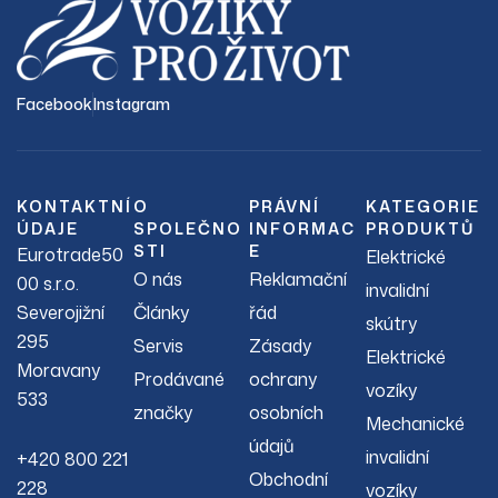
Facebook
Instagram
KONTAKTNÍ
O
PRÁVNÍ
KATEGORIE
ÚDAJE
SPOLEČNO
INFORMAC
PRODUKTŮ
STI
E
Eurotrade50
Elektrické
O nás
Reklamační
00 s.r.o.
invalidní
Severojižní
Články
řád
skútry
295
Servis
Zásady
Elektrické
Moravany
Prodávané
ochrany
vozíky
533
značky
osobních
Mechanické
údajů
invalidní
+420 800 221
Obchodní
228
vozíky