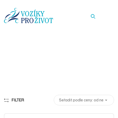
120
Homepage
Produkty
120
FILTER