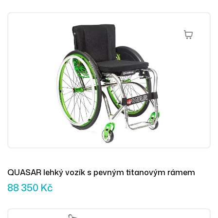
Přidat Do 
QUASAR lehký vozík s pevným titanovým rámem
88 350
Kč