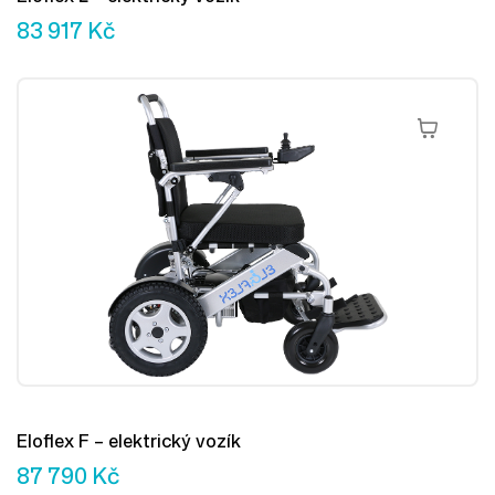
83 917
Kč
Přidat Do 
Eloflex F – elektrický vozík
87 790
Kč