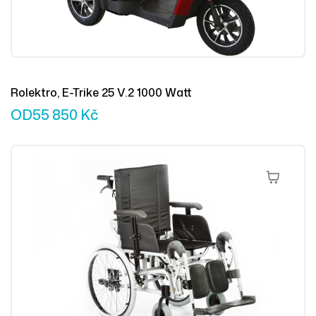
Rolektro, E-Trike 25 V.2 1000 Watt
OD
55 850
Kč
Přidat Do 