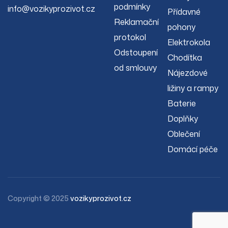
podmínky
info@vozikyprozivot.cz
Přídavné
Reklamační
pohony
protokol
Elektrokola
Odstoupení
Chodítka
od smlouvy
Nájezdové
ližiny a rampy
Baterie
Doplňky
Oblečení
Domácí péče
Copyright © 2025
vozikyprozivot.cz