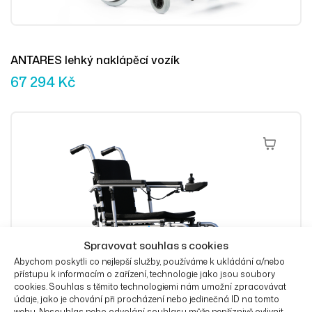
ANTARES lehký naklápěcí vozík
67 294
Kč
Přidat Do 
Spravovat souhlas s cookies
Abychom poskytli co nejlepší služby, používáme k ukládání a/nebo
přístupu k informacím o zařízení, technologie jako jsou soubory
cookies. Souhlas s těmito technologiemi nám umožní zpracovávat
údaje, jako je chování při procházení nebo jedinečná ID na tomto
webu. Nesouhlas nebo odvolání souhlasu může nepříznivě ovlivnit