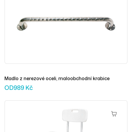
Madlo z nerezové oceli, maloobchodní krabice
OD
989
Kč
Přidat Do 