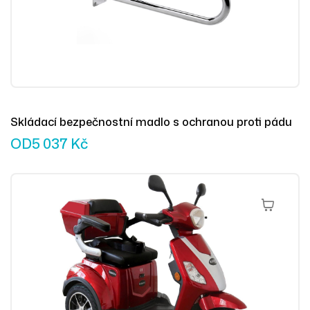
Skládací bezpečnostní madlo s ochranou proti pádu
OD
5 037
Kč
Výběr Mož