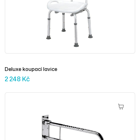
Deluxe koupací lavice
2 248
Kč
Výběr Mož