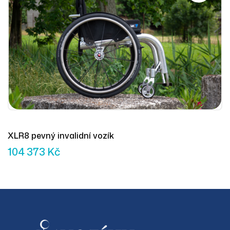
XLR8 pevný invalidní vozík
104 373
Kč