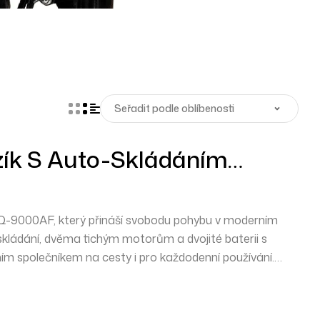
ozík S Auto-Skládáním
Q-9000AF
IQ-9000AF,
který přináší svobodu pohybu v moderním
kládání
,
dvěma tichým motorům
a
dvojité baterii
s
ím společníkem na cesty i pro každodenní používání.
LCD ovládání
a
inteligentní brzdový systém
zaručují
 pohodlí při každé jízdě.