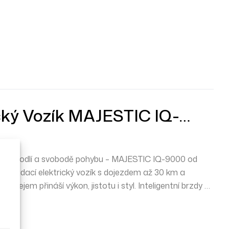
ický Vozík MAJESTIC IQ-
v pohodlí a svobodě pohybu –
MAJESTIC IQ-9000
od
 skládací elektrický vozík s dojezdem až 30 km a
plejem přináší výkon, jistotu i styl. Inteligentní brzdy a
u dělají z IQ-9000 ideálního společníka na každý den i na
 leteckou a lodní přepravu.