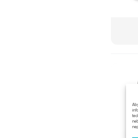
Aby
inf
tec
ne
nep