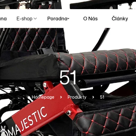
ana
E-shop
Poradna
O Nás
Články
51
Homepage
Produkty
51