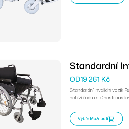
Standardní In
OD
19 261
Kč
Standardní invalidní vozík R
nabízí řadu možností nastav
Výběr Možností