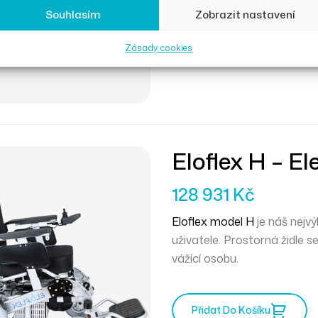
Souhlasím
Zobrazit nastavení
Zásady cookies
Eloflex H – El
128 931
Kč
Eloflex model H
je náš nejvý
uživatele. Prostorná židle s
vážící osobu.
Přidat Do Košíku