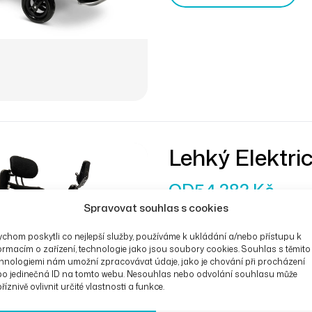
vás nezpomalí.
Lehký Elektr
9000
OD
54 282
Kč
Spravovat souhlas s cookies
Představuje nový standard 
společnosti ComfyGO. Lehký
chom poskytli co nejlepší služby, používáme k ukládání a/nebo přístupu k
ormacím o zařízení, technologie jako jsou soubory cookies. Souhlas s těmito
moderním joystickem s LCD dis
hnologiemi nám umožní zpracovávat údaje, jako je chování při procházení
pevný rám z leteckého hliník
bo jedinečná ID na tomto webu. Nesouhlas nebo odvolání souhlasu může
říznivě ovlivnit určité vlastnosti a funkce.
cestu. Vozík je schválen pro
Výběr Možností