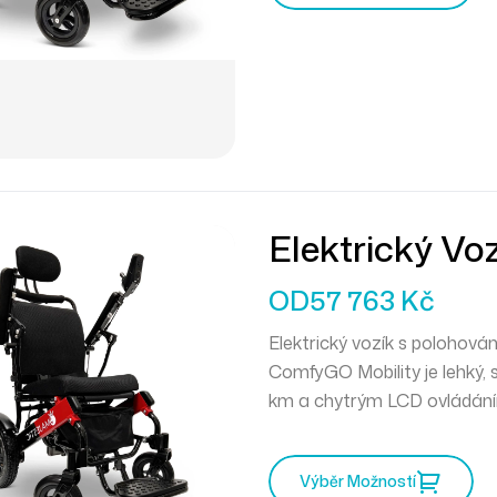
Elektrický V
Opěradla MA
OD
57 763
Kč
Elektrický vozík s polohov
ComfyGO Mobility
je lehký,
km
a chytrým LCD ovládání
kamkoli se vydáte.
Výběr Možností