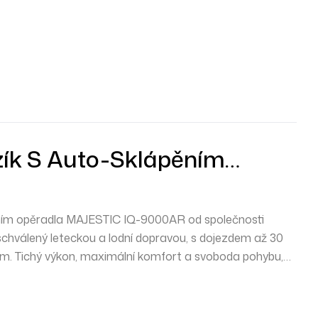
ozík S Auto-Sklápěním
JESTIC IQ-9000AR
áním opěradla
MAJESTIC IQ-9000AR
od společnosti
 schválený leteckou a lodní dopravou, s dojezdem až
30
m. Tichý výkon, maximální komfort a svoboda pohybu,