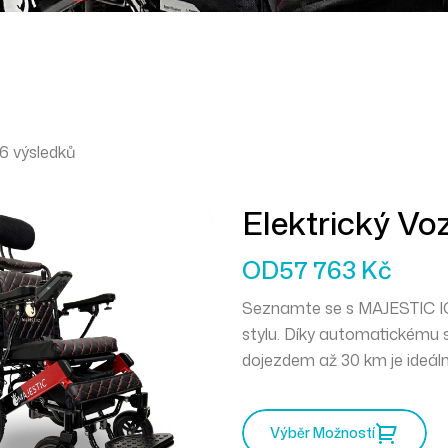
6 výsledků
Elektrický V
MAJESTIC I
OD
57 763
Kč
Seznamte se s
MAJESTIC 
stylu. Díky
automatickému s
dojezdem až 30 km je ideáln
Lehká hliníková konstrukce,
komfort, bezpečí a maximální
Výběr Možností