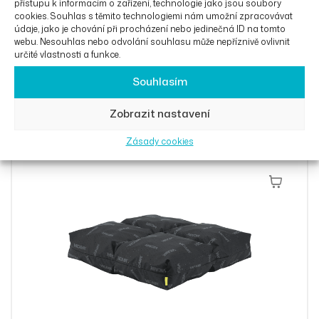
přístupu k informacím o zařízení, technologie jako jsou soubory
cookies. Souhlas s těmito technologiemi nám umožní zpracovávat
údaje, jako je chování při procházení nebo jedinečná ID na tomto
webu. Nesouhlas nebo odvolání souhlasu může nepříznivě ovlivnit
určité vlastnosti a funkce.
Souhlasím
Podsedák Vicair Liberty Profile
Zobrazit nastavení
3 500
Kč
Zásady cookies
Výběr Mož