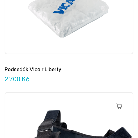
Podsedák Vicair Liberty
2 700
Kč
Přidat Do 