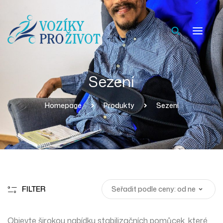
Sezení
Homepage
Produkty
Sezení
FILTER
Objevte širokou nabídku stabilizačních pomůcek, které