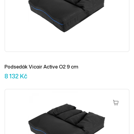
Podsedák Vicair Active O2 9 cm
8 132
Kč
Přidat Do 