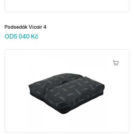
Podsedák Vicair 4
OD
5 040
Kč
Výběr Mož