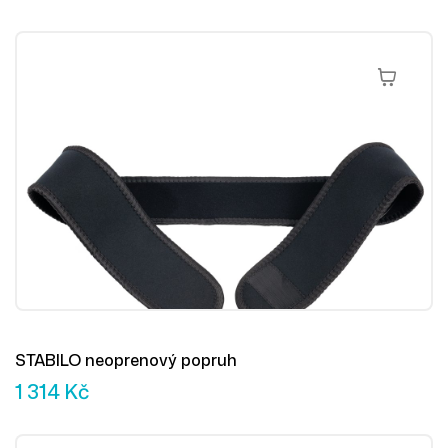
Přidat Do 
STABILO neoprenový popruh
1 314
Kč