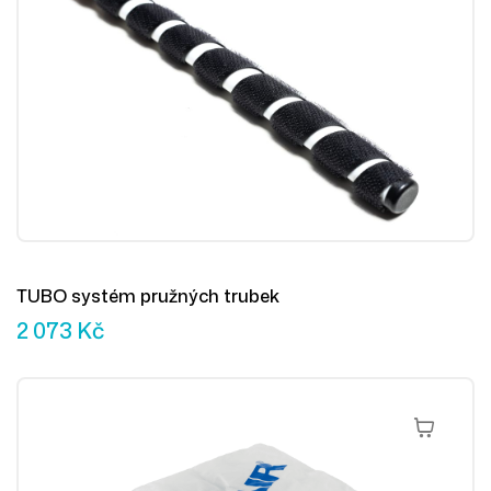
TUBO systém pružných trubek
2 073
Kč
Přidat Do 