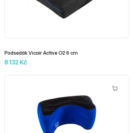
Podsedák Vicair Active O2 6 cm
8 132
Kč
Výběr Mož