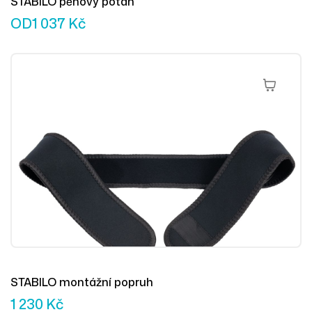
STABILO pěnový potah
OD
1 037
Kč
Přidat Do 
STABILO montážní popruh
1 230
Kč