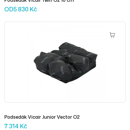
Podsedák Vicair Twin O2 10 cm
OD
5 830
Kč
Přidat Do 
Podsedák Vicair Junior Vector O2
7 314
Kč