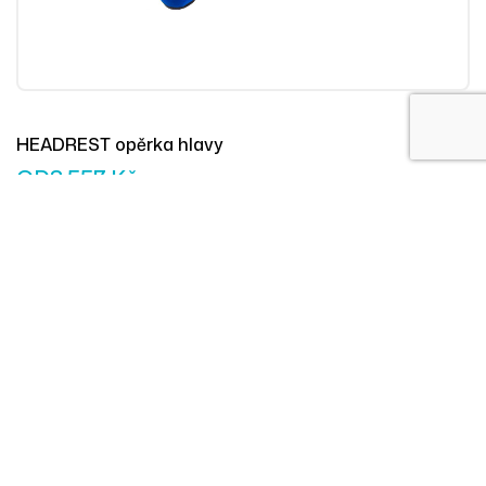
HEADREST opěrka hlavy
OD
8 557
Kč
Přidat Do 