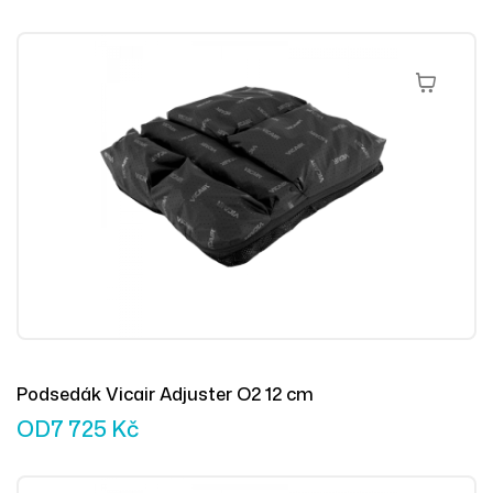
Výběr Mož
Podsedák Vicair Adjuster O2 12 cm
OD
7 725
Kč