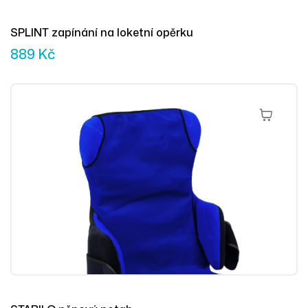
SPLINT zapínání na loketní opěrku
889
Kč
Výběr Mož