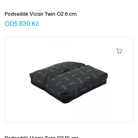
Podsedák Vicair Twin O2 6 cm
OD
5 830
Kč
Výběr Mož