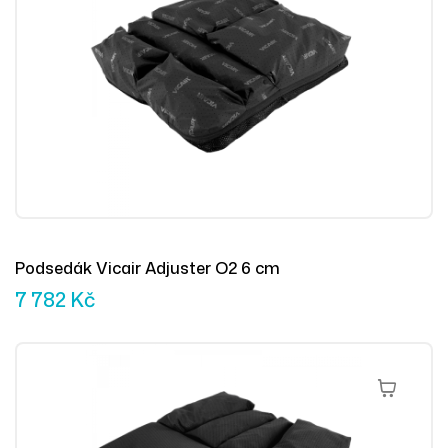
Podsedák Vicair Adjuster O2 6 cm
7 782
Kč
Přidat Do 