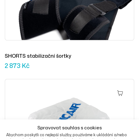
SHORTS stabilizační šortky
2 873
Kč
Přidat Do 
Spravovat souhlas s cookies
Abychom poskytli co nejlepší služby, používáme k ukládání a/nebo