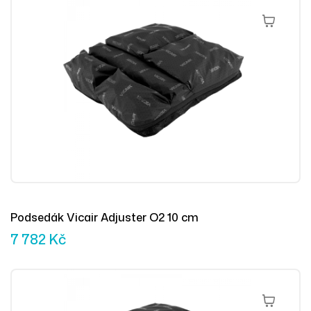
Čtěte Více
Podsedák Vicair Adjuster O2 10 cm
7 782
Kč
Přidat Do 