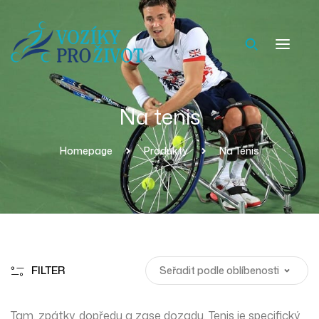
Na tenis
Homepage
Produkty
Na Tenis
FILTER
Tam, zpátky, dopředu a zase dozadu. Tenis je specifický