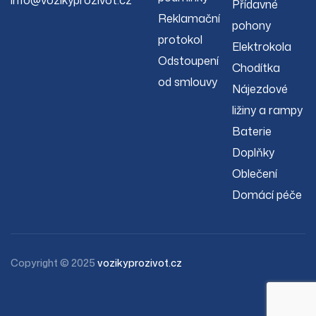
info@vozikyprozivot.cz
Přídavné
Reklamační
pohony
protokol
Elektrokola
Odstoupení
Chodítka
od smlouvy
Nájezdové
ližiny a rampy
Baterie
Doplňky
Oblečení
Domácí péče
Copyright © 2025
vozikyprozivot.cz