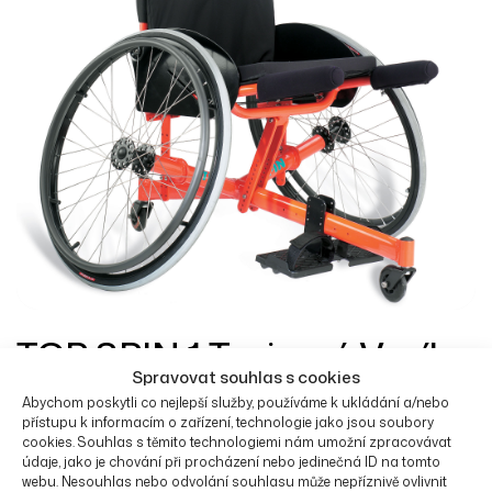
TOP SPIN 1 Tenisový Vozík
Spravovat souhlas s cookies
81 637
Kč
Abychom poskytli co nejlepší služby, používáme k ukládání a/nebo
přístupu k informacím o zařízení, technologie jako jsou soubory
cookies. Souhlas s těmito technologiemi nám umožní zpracovávat
TOP SPIN 1 je čtyřkolový invalidní vozík vhodný na tenis.
údaje, jako je chování při procházení nebo jedinečná ID na tomto
Hliníkový rám, nastavitelné sedadlo a sklopné opěradlo.
webu. Nesouhlas nebo odvolání souhlasu může nepříznivě ovlivnit