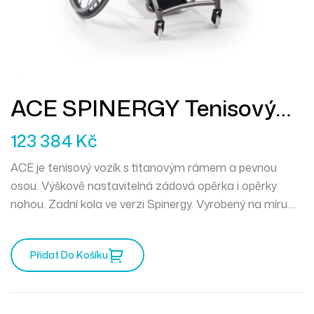
ACE SPINERGY Tenisový
Vozík
123 384
Kč
ACE je tenisový vozík s titanovým rámem a pevnou
osou. Výškově nastavitelná zádová opěrka i opěrky
nohou. Zadní kola ve verzi Spinergy. Vyrobený na míru
uživateli.
Přidat Do Košíku