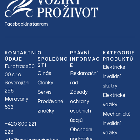
Facebook
Instagram
KONTAKTNÍ
O
PRÁVNÍ
KATEGORIE
ÚDAJE
SPOLEČNO
INFORMAC
PRODUKTŮ
STI
E
Eurotrade50
Elektrické
O nás
Reklamační
00 s.r.o.
invalidní
Severojižní
Články
řád
skútry
295
Servis
Zásady
Elektrické
Moravany
Prodávané
ochrany
vozíky
533
značky
osobních
Mechanické
údajů
invalidní
+420 800 221
Obchodní
228
vozíky
podmínky