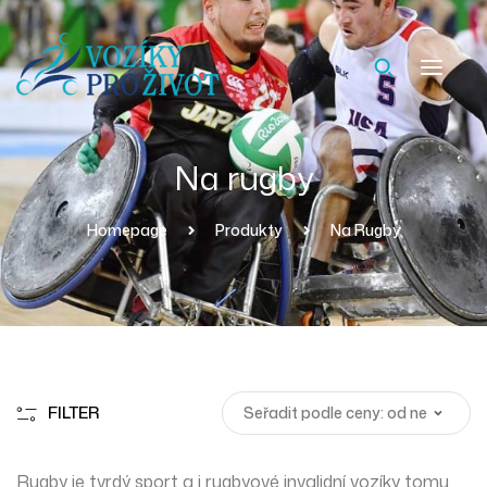
Na rugby
Homepage
Produkty
Na Rugby
FILTER
Rugby je tvrdý sport a i rugbyové invalidní vozíky tomu