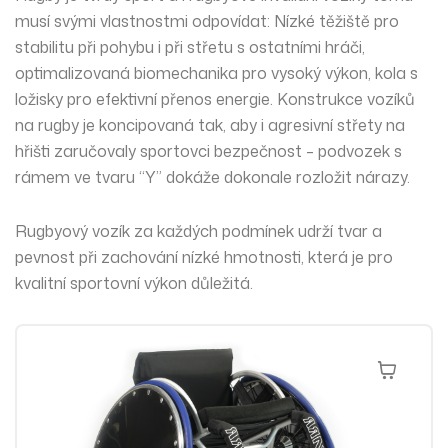
musí svými vlastnostmi odpovídat:
Nízké těžiště
pro
stabilitu při pohybu i při střetu s ostatními hráči,
optimalizovaná biomechanika
pro vysoký výkon, kola s
ložisky pro efektivní přenos energie. Konstrukce vozíků
na rugby je koncipovaná tak, aby i agresivní střety na
hřišti zaručovaly sportovci bezpečnost – podvozek s
rámem ve tvaru “Y” dokáže dokonale rozložit nárazy.
Rugbyový vozík za každých podmínek udrží tvar a
pevnost při zachování nízké hmotnosti, která je pro
kvalitní sportovní výkon důležitá.
Přidat Do 