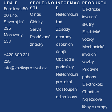
ÚDAJE
SPOLEČNO
INFORMAC
PRODUKTŮ
STI
E
Eurotrade50
Elektrické
O nás
Reklamační
00 s.r.o.
invalidní
Severojižní
Články
řád
skútry
295
Servis
Zásady
Elektrické
Moravany
Prodávané
ochrany
vozíky
533
značky
osobních
Mechanické
údajů
invalidní
+420 800 221
Obchodní
228
vozíky
podmínky
info@vozikyprozivot.cz
Přídavné
Reklamační
pohony
protokol
Elektrokola
Odstoupení
Chodítka
od smlouvy
Nájezdové
ližiny a rampy