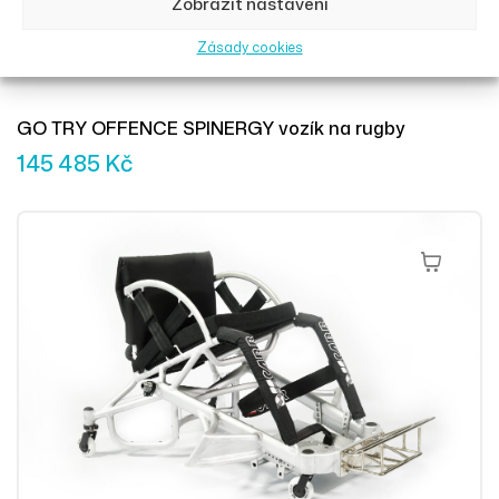
Zobrazit nastavení
Zásady cookies
GO TRY OFFENCE SPINERGY vozík na rugby
145 485
Kč
Přidat Do 