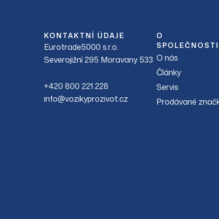
KONTAKTNÍ ÚDAJE
O
SPOLEČNOSTI
Eurotrade5000 s.r.o.
O nás
Severojižní 295 Moravany 533
Články
+420 800 221 228
Servis
info@vozikyprozivot.cz
Prodávané znač