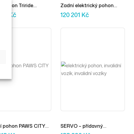
í pohon Triride
Zadní elektrický pohon
ací
MAX-E
000
Kč
120 201
Kč
ní pohon PAWS CITY
SERVO – přídavný
anual
elektrický pohon