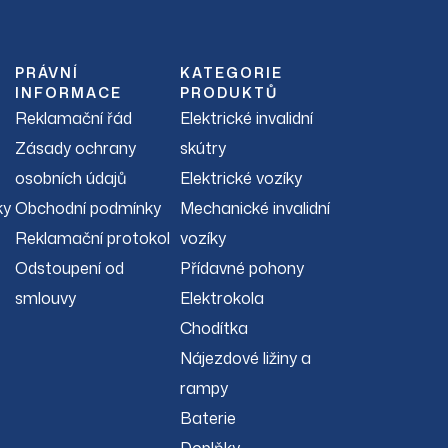
PRÁVNÍ
KATEGORIE
INFORMACE
PRODUKTŮ
Reklamační řád
Elektrické invalidní
Zásady ochrany
skútry
osobních údajů
Elektrické vozíky
ky
Obchodní podmínky
Mechanické invalidní
Reklamační protokol
vozíky
Odstoupení od
Přídavné pohony
smlouvy
Elektrokola
Chodítka
Nájezdové ližiny a
rampy
Baterie
Doplňky