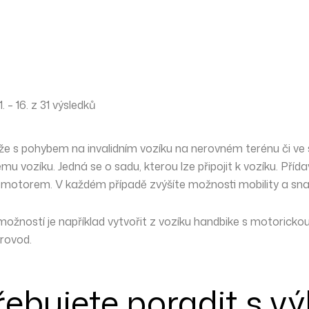
 – 16. z 31 výsledků
íže s pohybem na invalidním vozíku na nerovném terénu či v
u vozíku. Jedná se o sadu, kterou lze připojit k vozíku. Př
m motorem
. V každém případě zvýšíte možnosti mobility a sna
ožností je například vytvořit z vozíku handbike s motorickou 
rovod.
řebujete poradit s v