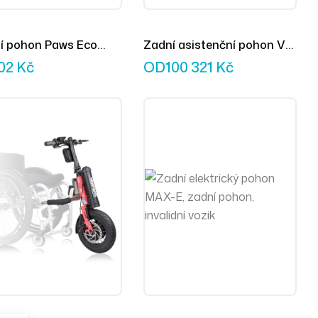
í pohon Paws Eco
Zadní asistenční pohon V-
t
MAX²
902
Kč
OD
100 321
Kč