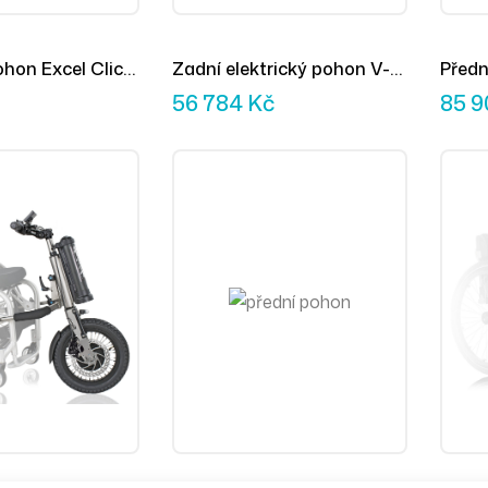
ohon Excel Click
Zadní elektrický pohon V-
Předn
MAX MINI
Assis
56 784
Kč
85 