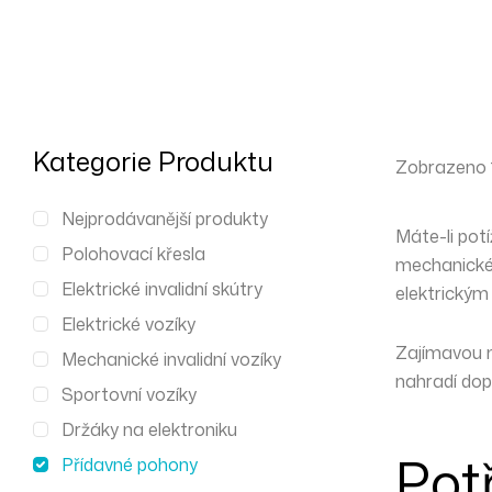
Kategorie Produktu
Zobrazeno 1.
Nejprodávanější produkty
Máte-li pot
Polohovací křesla
mechanickém
Elektrické invalidní skútry
elektrický
Elektrické vozíky
Zajímavou m
Mechanické invalidní vozíky
nahradí dop
Sportovní vozíky
Držáky na elektroniku
Pot
Přídavné pohony