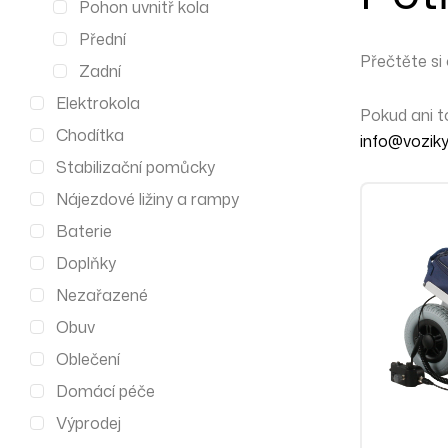
Pohon uvnitř kola
Přední
Přečtěte si
Zadní
Elektrokola
Pokud ani 
Chodítka
info@voziky
Stabilizační pomůcky
Nájezdové ližiny a rampy
Baterie
Doplňky
Nezařazené
Obuv
Oblečení
Domácí péče
Výprodej