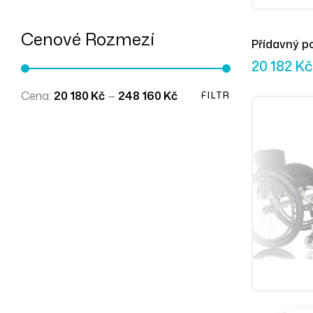
Cenové Rozmezí
Přídavný p
& Go Lite
20 182
Kč
Cena:
20 180 Kč
—
248 160 Kč
FILTR