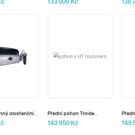
Kč
133 000
Kč
136 
nný asistenční
Přední pohon Triride
Předn
MAX+
Compact HT
L14
Kč
143 950
Kč
149 