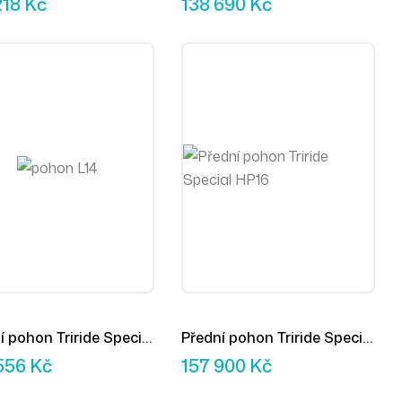
218
Kč
138 690
Kč
í pohon Triride Special
Přední pohon Triride Special
HP16
556
Kč
157 900
Kč