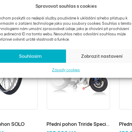
n Triride Light
Přední pohon Triride Kids
Předn
Spravovat souhlas s cookies
Sklád
Kč
108 900
Kč
114 
chom poskytli co nejlepší služby, používáme k ukládání a/nebo přístupu k
ormacím o zařízení, technologie jako jsou soubory cookies. Souhlas s těmito
hnologiemi nám umožní zpracovávat údaje, jako je chování při procházení
bo jedinečná ID na tomto webu. Nesouhlas nebo odvolání souhlasu může
říznivě ovlivnit určité vlastnosti a funkce.
Souhlasím
Zobrazit nastavení
Zásady cookies
pohon SOLO
Přední pohon Triride Special
Před
Light
12″ m