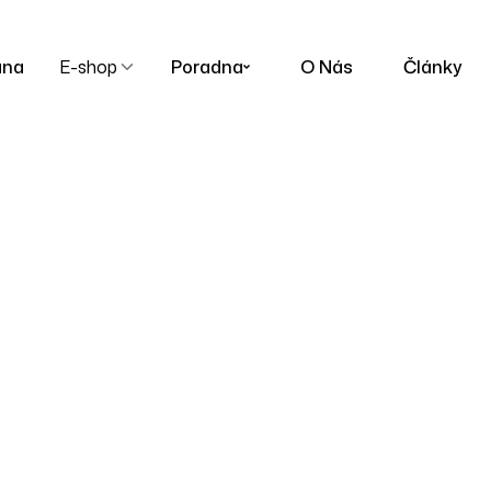
ana
E-shop
Poradna
O Nás
Články
Přídavné pohon
Homepage
Produkty
Přídavné Pohony