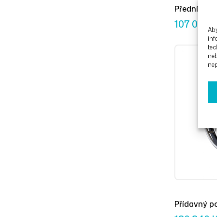
Přední poho
107 000
Aby
inf
tec
ne
nep
Přídavný 