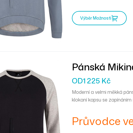
Výběr Možností
Pánská Mikin
OD
1 225
Kč
Moderní a velmi měkká páns
klokaní kapsu se zapínáním
Průvodce ve