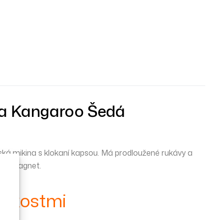
a Kangaroo Šedá
ká mikina s klokaní kapsou. Má prodloužené rukávy a
 na magnet.
likostmi