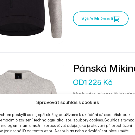
Výběr Možností
Pánská Mikin
OD
1 225
Kč
Moderní a velmi měkká páns
klokaní kapsu se zapínáním
Spravovat souhlas s cookies
chom poskytli co nejlepší služby, používáme k ukládání a/nebo přístupu k
Průvodce ve
ormacím o zařízení, technologie jako jsou soubory cookies. Souhlas s těmito
hnologiemi nám umožní zpracovávat údaje, jako je chování při procházení
bo jedinečná ID na tomto webu. Nesouhlas nebo odvolání souhlasu může