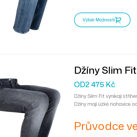
Výběr Možností
Džíny Slim Fi
OD
2 475
Kč
Džíny Slim Fit vynikají stři
Džíny mají úzké nohavice od
Průvodce ve