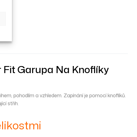
 Fit Garupa Na Knoflíky
třihem, pohodlím a vzhledem. Zapínání je pomocí knoflíků.
cí střih.
likostmi