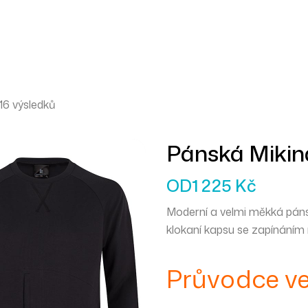
16 výsledků
Pánská Mikin
OD
1 225
Kč
Moderní a velmi měkká páns
klokaní kapsu se zapínáním
Průvodce ve