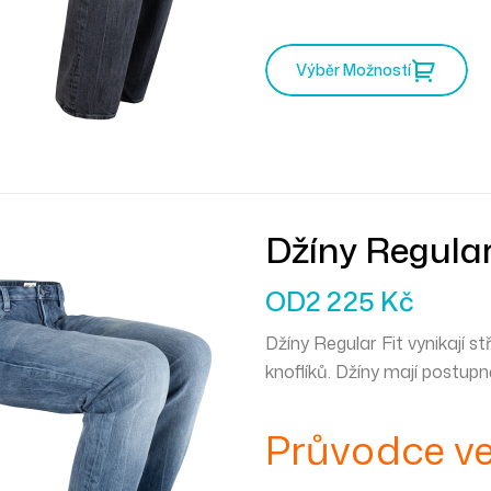
Výběr Možností
Džíny Regular
OD
2 225
Kč
Džíny Regular Fit vynikají 
knoflíků. Džíny mají postupně
Průvodce ve