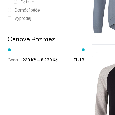
Dětské
Domácí péče
Výprodej
Cenové Rozmezí
Cena:
1 220 Kč
—
8 230 Kč
FILTR