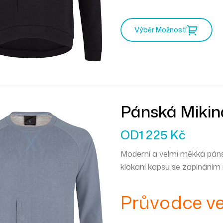
Výběr Možností
Pánská Miki
OD
1 225
Kč
Moderní a velmi měkká páns
klokaní kapsu se zapínáním
Průvodce ve