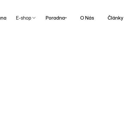
ana
E-shop
Poradna
O Nás
Články
Pánské
Homepage
Produkty
Pánské