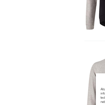
Aby
inf
tec
ne