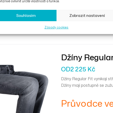
říznivě ovlivnit určité vlastnosti a funkce.
Souhlasím
Zobrazit nastavení
Výběr Možností
Zásady cookies
Džíny Regular
OD
2 225
Kč
Džíny Regular Fit vynikají s
Džíny mají postupně se zužují
Průvodce ve