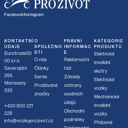
Facebook
Instagram
KONTAKTNÍ
O
PRÁVNÍ
KATEGORIE
ÚDAJE
SPOLEČNO
INFORMAC
PRODUKTŮ
STI
E
Eurotrade50
Elektrické
O nás
Reklamační
00 s.r.o.
invalidní
Severojižní
Články
řád
skútry
295
Servis
Zásady
Elektrické
Moravany
Prodávané
ochrany
vozíky
533
značky
osobních
Mechanické
údajů
invalidní
+420 800 221
Obchodní
228
vozíky
podmínky
info@vozikyprozivot.cz
Přídavné