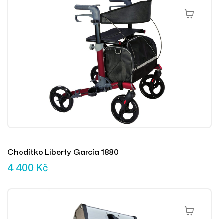
Přidat Do 
Chodítko Liberty García 1880
4 400
Kč
Přidat Do 