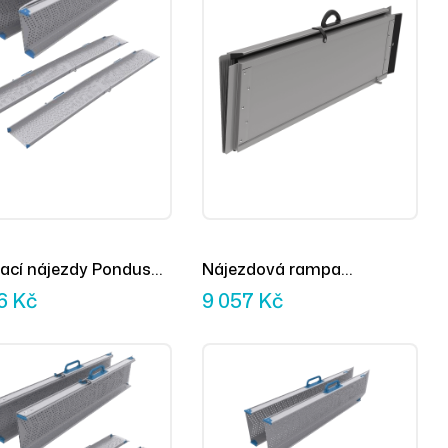
ací nájezdy Pondus
Nájezdová rampa
m (2ks)
Broadband 90 cm, skládací
06
Kč
9 057
Kč
na délku (1ks)