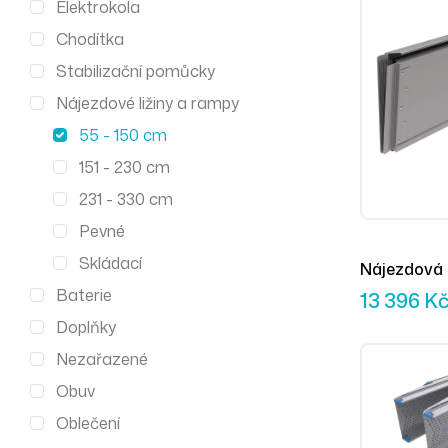
Elektrokola
Chodítka
Stabilizační pomůcky
Nájezdové ližiny a rampy
55 - 150 cm
151 - 230 cm
231 - 330 cm
Pevné
Skládací
Nájezdová
Baterie
Broadband 
13 396
K
skládací na
Doplňky
Nezařazené
Obuv
Oblečení