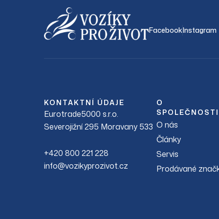
Facebook
Instagram
KONTAKTNÍ ÚDAJE
O
SPOLEČNOSTI
Eurotrade5000 s.r.o.
O nás
Severojižní 295 Moravany 533
Články
+420 800 221 228
Servis
info@vozikyprozivot.cz
Prodávané znač