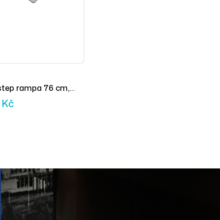
step rampa 76 cm,
vitelná (1ks)
1
Kč