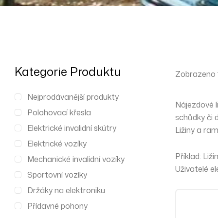
Kategorie Produktu
Zobrazeno 1
Nejprodávanější produkty
Nájezdové l
Polohovací křesla
schůdky či 
Elektrické invalidní skútry
Ližiny a ra
Elektrické vozíky
Příklad: Li
Mechanické invalidní vozíky
Uživatelé e
Sportovní vozíky
Držáky na elektroniku
Přídavné pohony