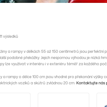
1 výsledků
ižiny a rampy v délkách 55 až 150 centimetrů jsou perfektní 
další podobné překážky. Jejich nespornou výhodou je nízká h
mpy lze využívat v interiéru i v exteriéru téměř za každého p
žiny a rampy o délce 100 cm jsou vhodné pro překonání výšky
lektrických vozíků a skútrů zvládnou 20 cm.
Kontaktujte nás p