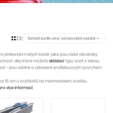
pro
překonání malých bariér
, jako jsou nízké obrubníky,
motnost, díky které můžete
skládací
typy vozit s sebou
.
očasí – jsou odolné a vybavené protiskluzovým povrchem.
 cca 15 cm u vozíčkářů na mechanickém vozíčku.
ro více informací.