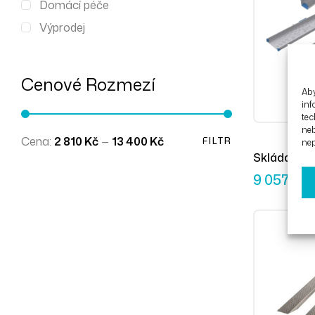
Domácí péče
Výprodej
Cenové Rozmezí
Aby
inf
tec
ne
Cena:
2 810 Kč
—
13 400 Kč
FILTR
nep
Skládací n
110 cm (2ks
9 057
Kč