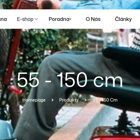
ana
E-shop
Poradna
O Nás
Články
55 - 150 cm
Homepage
Produkty
55 - 150 Cm