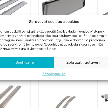
Spravovat souhlas s cookies
chom poskytli co nejlepší služby, používáme k ukládání a/nebo přístupu k
ormacím o zařízení, technologie jako jsou soubory cookies. Souhlas s těmito
hnologiemi nám umožní zpracovávat údaje, jako je chování při procházení
bo jedinečná ID na tomto webu. Nesouhlas nebo odvolání souhlasu může
říznivě ovlivnit určité vlastnosti a funkce.
ájezdy Pondus
Nájezdová rampa
Teles
)
Broadband 70 cm, skládací
Pondu
7 881
Kč
7 88
Souhlasím
Zobrazit nastavení
na délku (1ks)
Zásady cookies