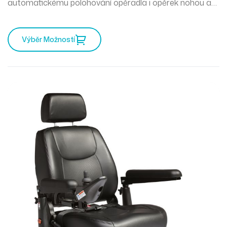
automatickému polohování opěradla i opěrek nohou a
výkonným 250W motorům
zvládne jízdu i do mírného
svahu
.
Výběr Možností
S dojezdem
až 30 km
, lehkou skládací konstrukcí a
inteligentními elektromagnetickými brzdami je ideální
pro
každodenní používání i cestování
.