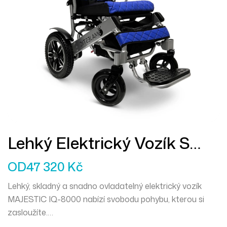
Lehký Elektrický Vozík S
Dálkovým Ovládáním
OD
47 320
Kč
MAJESTIC IQ-8000
Lehký, skladný a snadno ovladatelný elektrický vozík
MAJESTIC IQ-8000
nabízí svobodu pohybu, kterou si
zasloužíte.
Díky
dálkovému ovládání
,
inteligentním