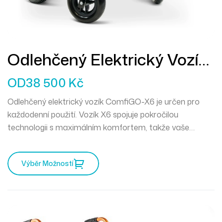
Odlehčený Elektrický Vozík
ComfyGO-X6
OD
38 500
Kč
Odlehčený elektrický vozík ComfiGO-X6 je určen pro
každodenní použití. Vozík X6 spojuje pokročilou
technologii s maximálním komfortem, takže vaše
každodenní cesty budou plynulé a příjemné.
Výběr Možností