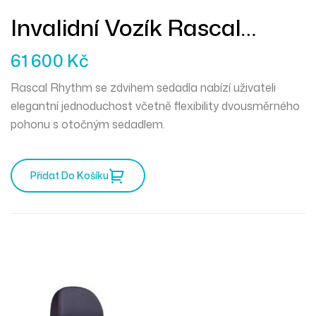
Invalidní Vozík Rascal
Rhythm Se Zdvihem
61 600
Kč
Sedadla
Rascal Rhythm se zdvihem sedadla nabízí uživateli
elegantní jednoduchost včetně flexibility dvousměrného
pohonu s otočným sedadlem.
Přidat Do Košíku