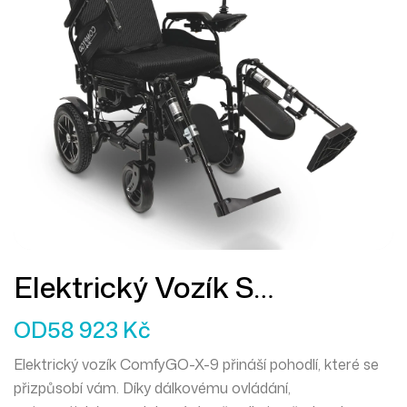
Elektrický Vozík S
Polohováním A Dálkovým
OD
58 923
Kč
Ovládáním ComfyGO-X-9
Elektrický vozík ComfyGO-X-9 přináší pohodlí, které se
přizpůsobí vám. Díky dálkovému ovládání,