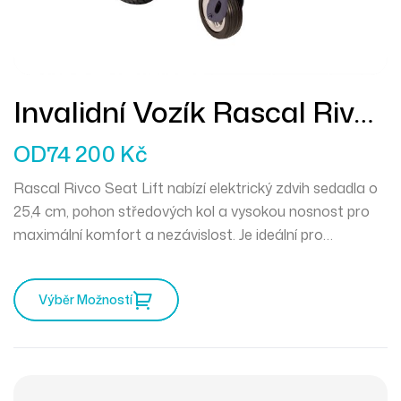
Invalidní Vozík Rascal Rivco
Se Zdvihem Sedadla
OD
74 200
Kč
Rascal Rivco Seat Lift nabízí elektrický zdvih sedadla o
25,4 cm, pohon středových kol a vysokou nosnost pro
maximální komfort a nezávislost. Je ideální pro
každodenní použití doma i venku.
Výběr Možností