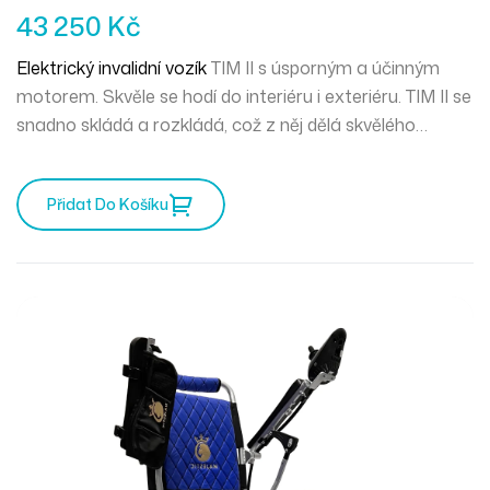
43 250
Kč
Elektrický invalidní vozík
TIM II s úsporným a účinným
motorem. Skvěle se hodí do interiéru i exteriéru. TIM II se
snadno skládá a rozkládá, což z něj dělá skvělého
společníka na výlety. Jednoduše jej naložíte a vyrazíte
Přidat Do Košíku