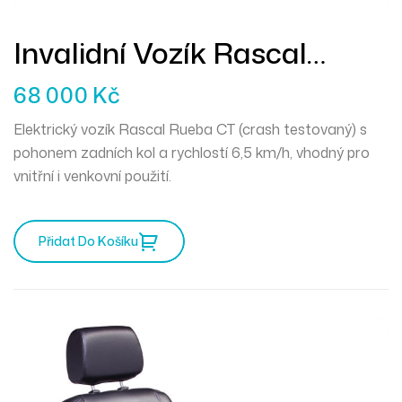
Invalidní Vozík Rascal
Rueba CT
68 000
Kč
Elektrický vozík Rascal Rueba CT (crash testovaný) s
pohonem zadních kol a rychlostí 6,5 km/h, vhodný pro
vnitřní i venkovní použití.
Přidat Do Košíku