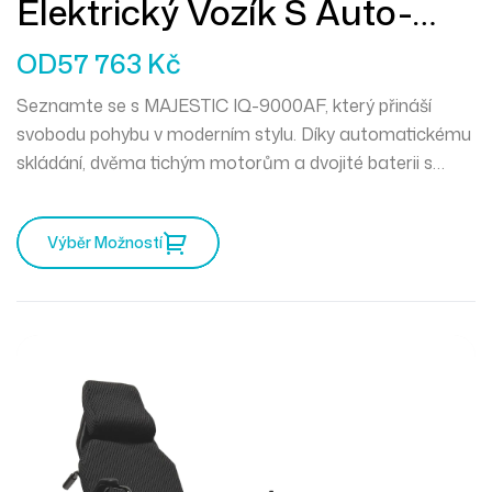
Elektrický Vozík S Auto-
Skládáním MAJESTIC IQ-
OD
57 763
Kč
9000AF
Seznamte se s
MAJESTIC IQ-9000AF,
který přináší
svobodu pohybu v moderním stylu. Díky
automatickému
skládání
,
dvěma tichým motorům
a
dvojité baterii
s
dojezdem až 30 km je ideálním společníkem na cesty i
pro každodenní používání. Lehká hliníková konstrukce,
Výběr Možností
LCD ovládání
a
inteligentní brzdový systém
zaručují
komfort, bezpečí a maximální pohodlí při každé jízdě.