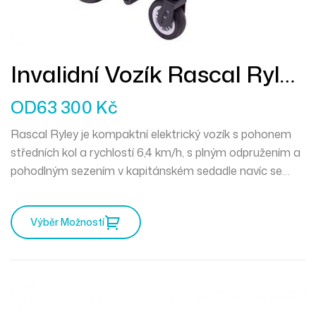
Invalidní Vozík Rascal Ryley
Se Zdvihem Sedadla
OD
63 300
Kč
Rascal Ryley je kompaktní elektrický vozík s pohonem
středních kol a rychlostí 6,4 km/h, s plným odpružením a
pohodlným sezením v kapitánském sedadle navíc se
zdvihem sedadla.
Výběr Možností