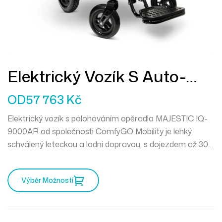
Elektrický Vozík S Auto-
Sklápěním Opěradla
OD
57 763
Kč
MAJESTIC IQ-9000AR
Elektrický vozík s polohováním opěradla
MAJESTIC IQ-
9000AR
od společnosti
ComfyGO Mobility
je lehký,
schválený leteckou a lodní dopravou, s dojezdem až
30
km
a chytrým LCD ovládáním. Tichý výkon, maximální
komfort a svoboda pohybu, kamkoli se vydáte.
Výběr Možností