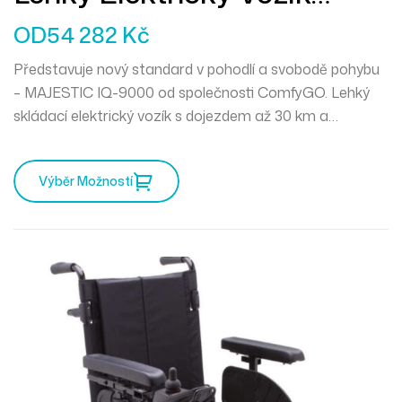
MAJESTIC IQ-9000
OD
54 282
Kč
Představuje nový standard v pohodlí a svobodě pohybu
–
MAJESTIC IQ-9000
od společnosti ComfyGO. Lehký
skládací elektrický vozík s dojezdem až 30 km a
moderním joystickem s LCD displejem přináší výkon,
jistotu i styl. Inteligentní brzdy a pevný rám z leteckého
Výběr Možností
hliníku dělají z IQ-9000 ideálního společníka na každý den
i na cestu. Vozík je schválen pro leteckou a lodní
přepravu.