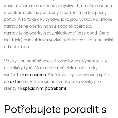
dovolují všem s omezenou pohyblivostí, starším osobám
a osobám tělesně postiženým
komfortní a bezpečný
pohyb
. A to také díky výbavě, jako jsou výškově a úhlově
nastavitelné opěrky nohou, sklopná opěradla,
nastavitelné opěrky hlavy, skladovací koše apod. Cena
elektrických invalidních vozíků skládacích se o moc neliší
od ostatních.
Vozíky jsou poháněné elektromotorem. Vyberete si z
celé škály typů: Malé a obratné elektrické vozíky
využijete v
interiérech
. Silnější vozíky jsou vhodné spíše
do
exteriéru
. V e-shopu naleznete také vozíky pro
klienty se
speciálními potřebami
.
Potřebujete poradit s