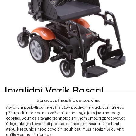
Invalidní Vozík Rascal
Rialto
Spravovat souhlas s cookies
OD
57 100
Kč
Abychom poskytli co nejlepší služby, používáme k ukládání a/nebo
přístupu k informacím o zařízení, technologie jako jsou soubory
Invalidní vozík Rialto je osvědčený, lehce ovladatelný
cookies. Souhlas s těmito technologiemi nám umožní zpracovávat
elektrický vozík do interiéru i exteriéru, který se může
údaje, jako je chování při procházení nebo jedinečná ID na tomto
webu. Nesouhlas nebo odvolání souhlasu může nepříznivě ovlivnit
pochlubit možností nastavení velikosti, hloubky a úhlu
určité vlastnosti a funkce.