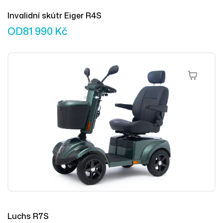
Invalidní skútr Eiger R4S
OD
81 990
Kč
Výběr Mož
Luchs R7S