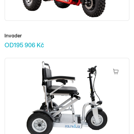
Invader
OD
195 906
Kč
Přidat Do 