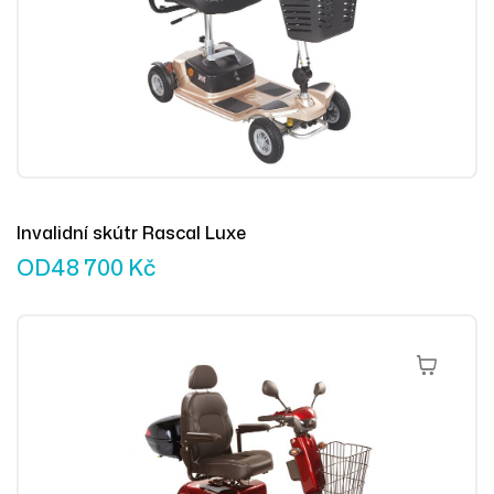
Invalidní skútr Rascal Luxe
OD
48 700
Kč
Výběr Mož