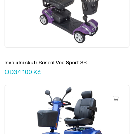
Invalidní skútr Rascal Veo Sport SR
OD
34 100
Kč
Výběr Mož