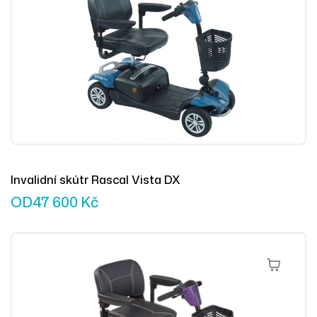
Invalidní skútr Rascal Vista DX
OD
47 600
Kč
Výběr Mož