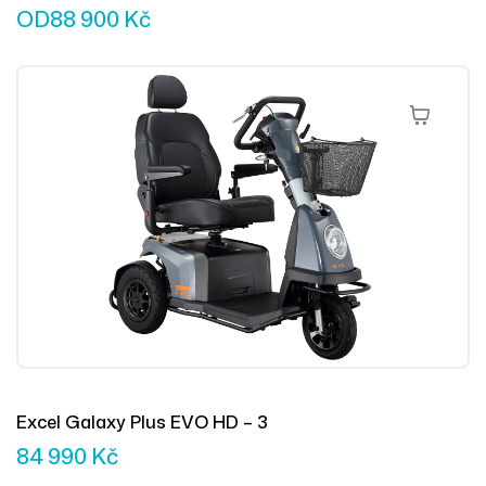
OD
88 900
Kč
Přidat Do 
Excel Galaxy Plus EVO HD – 3
84 990
Kč