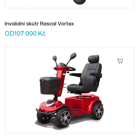
Invalidní skútr Rascal Vortex
OD
107 000
Kč
Výběr Mož