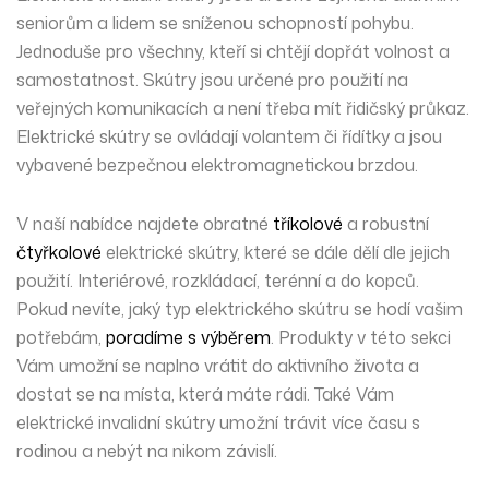
seniorům a lidem se sníženou schopností pohybu.
Jednoduše pro všechny, kteří si chtějí dopřát
volnost
a
samostatnost
. Skútry jsou určené pro použití na
veřejných komunikacích a není třeba mít řidičský průkaz.
Elektrické skútry se ovládají volantem či řídítky a jsou
vybavené bezpečnou elektromagnetickou brzdou.
V naší nabídce najdete obratné
tříkolové
a robustní
čtyřkolové
elektrické skútry, které se dále dělí dle jejich
použití.
Interiérové
,
rozkládací
,
terénní
a
do kopců
.
Pokud nevíte, jaký typ elektrického skútru se hodí vašim
potřebám,
poradíme s výběrem
. Produkty v této sekci
Vám umožní se naplno vrátit do aktivního života a
dostat se na místa, která máte rádi. Také Vám
elektrické invalidní skútry umožní trávit více času s
rodinou a nebýt na nikom závislí.