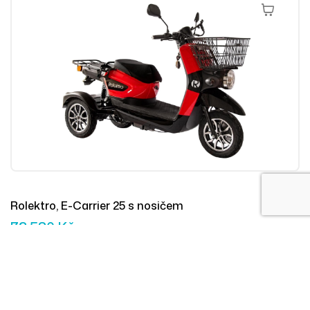
Přidat Do 
Rolektro, E-Carrier 25 s nosičem
73 580
Kč
Přidat Do 