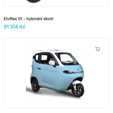
Eloflex S1 – hybridní skútr
91 104
Kč
Přidat Do 