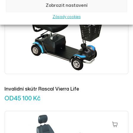
Výběr Mož
Zobrazit nastavení
Zásady cookies
Invalidní skútr Rascal Vierra Life
OD
45 100
Kč
Výběr Mož