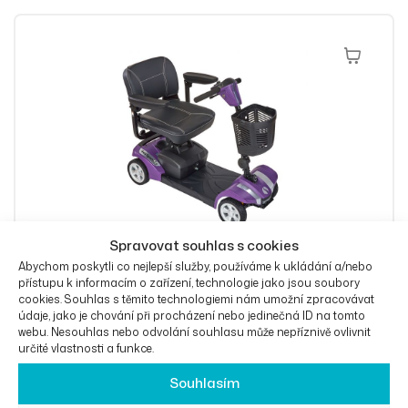
Výběr Mož
Spravovat souhlas s cookies
Abychom poskytli co nejlepší služby, používáme k ukládání a/nebo
přístupu k informacím o zařízení, technologie jako jsou soubory
cookies. Souhlas s těmito technologiemi nám umožní zpracovávat
Invalidní skútr Rascal Veo Sport Life
údaje, jako je chování při procházení nebo jedinečná ID na tomto
webu. Nesouhlas nebo odvolání souhlasu může nepříznivě ovlivnit
OD
39 700
Kč
určité vlastnosti a funkce.
Souhlasím