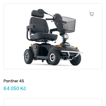
Přidat Do 
Panther 4S
64 050
Kč