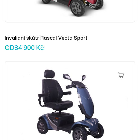
Invalidní skútr Rascal Vecta Sport
OD
84 900
Kč
Výběr Mož