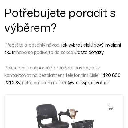
Potřebujete poradit s
výběrem?
Přečtěte si obsáhlý návod,
jak vybrat elektrický invalidní
skútr
nebo se podívejte do sekce
Časté dotazy
.
Pokud ani to nepomůže,
můžete nás kdykoliv
kontaktovat
na bezplatném telefonním čísle
+420 800
221 228
, nebo emailem na
info@vozikyprozivot.cz
.
Výběr Mož