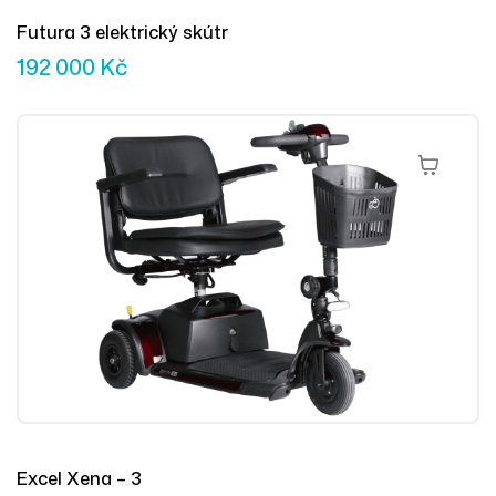
Futura 3 elektrický skútr
192 000
Kč
Výběr Mož
Excel Xena – 3