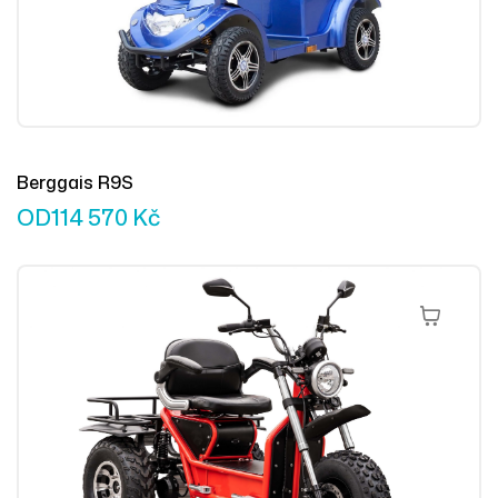
Berggais R9S
OD
114 570
Kč
Výběr Mož