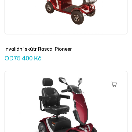
Invalidní skútr Rascal Pioneer
OD
75 400
Kč
Výběr Mož