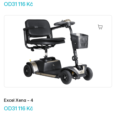
OD
31 116
Kč
Výběr Mož
Excel Xena – 4
OD
31 116
Kč