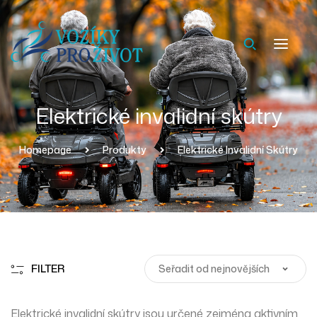
Elektrické invalidní skútry
Homepage
Produkty
Elektrické Invalidní Skútry
FILTER
Elektrické invalidní skútry jsou určené zejména aktivním