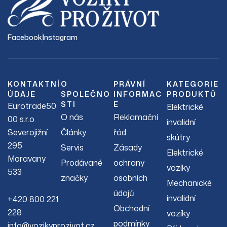
Facebook
Instagram
KONTAKTNÍ
O
PRÁVNÍ
KATEGORIE
ÚDAJE
SPOLEČNO
INFORMAC
PRODUKTŮ
STI
E
Eurotrade50
Elektrické
O nás
Reklamační
00 s.r.o.
invalidní
Severojižní
Články
řád
skútry
295
Servis
Zásady
Elektrické
Moravany
Prodávané
ochrany
vozíky
533
značky
osobních
Mechanické
údajů
invalidní
+420 800 221
Obchodní
228
vozíky
podmínky
info@vozikyprozivot.cz