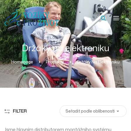
Držáky na elektroniku
Homepage
Produkty
Držáky Na Elektroniku
FILTER
Jsme hlavním distributorem montážního systému