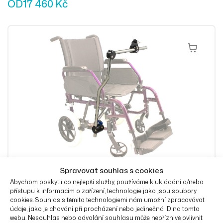
OD
17 460
Kč
Výběr Mož
Spravovat souhlas s cookies
Abychom poskytli co nejlepší služby, používáme k ukládání a/nebo
Držák Daessy pevný dvoudílný se zámkem
přístupu k informacím o zařízení, technologie jako jsou soubory
cookies. Souhlas s těmito technologiemi nám umožní zpracovávat
OD
12 060
Kč
údaje, jako je chování při procházení nebo jedinečná ID na tomto
webu. Nesouhlas nebo odvolání souhlasu může nepříznivě ovlivnit