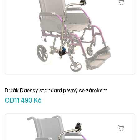
Výběr Mož
Držák Daessy standard pevný se zámkem
OD
11 490
Kč
Výběr Mož