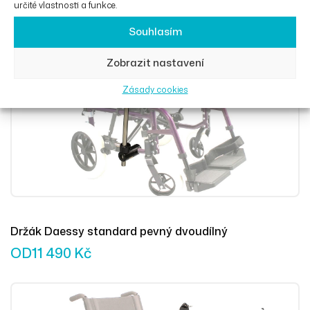
určité vlastnosti a funkce.
Souhlasím
Výběr Mož
Zobrazit nastavení
Zásady cookies
Držák Daessy standard pevný dvoudílný
OD
11 490
Kč