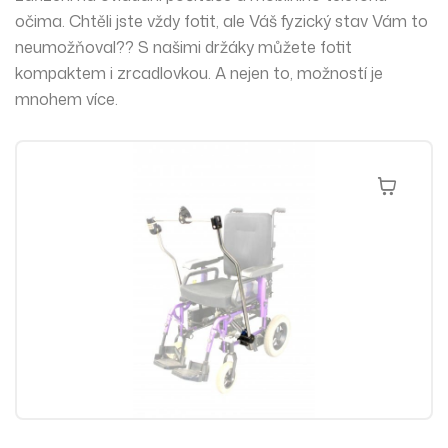
očima. Chtěli jste vždy fotit, ale Váš fyzický stav Vám to
neumožňoval?? S našimi držáky můžete fotit
kompaktem i zrcadlovkou. A nejen to, možností je
mnohem více.
Přidat Do 