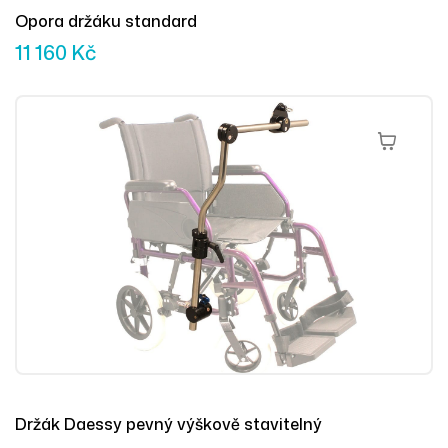
Opora držáku standard
11 160
Kč
Výběr Mož
Držák Daessy pevný výškově stavitelný