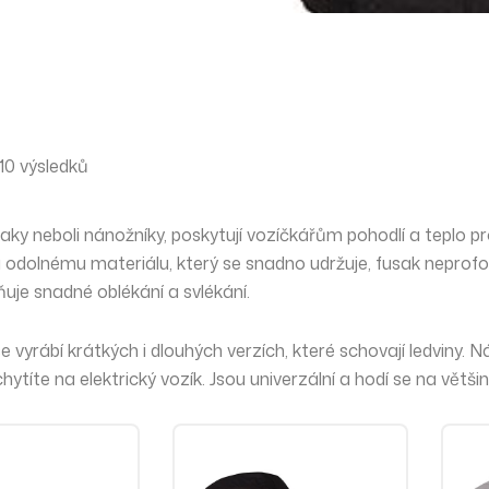
10 výsledků
aky neboli nánožníky, poskytují vozíčkářům
pohodlí a teplo p
a odolnému materiálu, který se snadno udržuje, fusak neprofo
uje snadné oblékání a svlékání.
 vyrábí krátkých i dlouhých verzích, které schovají ledviny. N
hytíte na elektrický vozík. Jsou univerzální a hodí se na větši