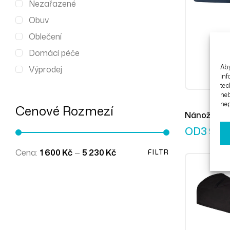
Nezařazené
Obuv
Oblečení
Domácí péče
Aby
Výprodej
inf
tec
ne
nep
Cenové Rozmezí
Nánožník R
modrý
OD
3 975
Cena:
1 600 Kč
—
5 230 Kč
FILTR