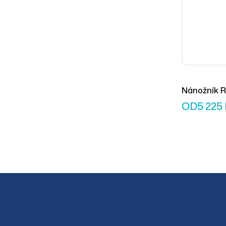
Nánožník R
černý
OD
5 225