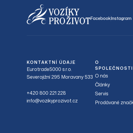
Facebook
Instagram
KONTAKTNÍ ÚDAJE
O
SPOLEČNOSTI
Eurotrade5000 s.r.o.
O nás
Severojižní 295 Moravany 533
Články
+420 800 221 228
Servis
info@vozikyprozivot.cz
Prodávané znač