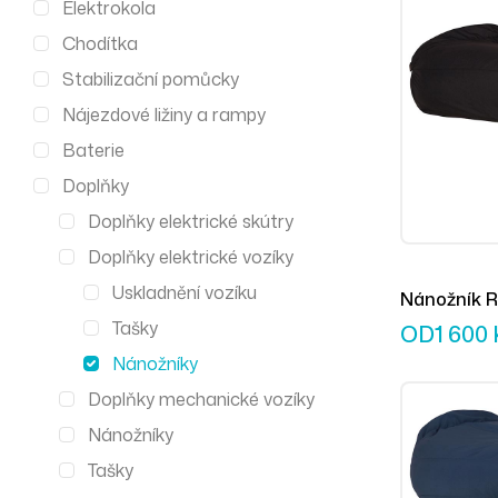
Elektrokola
Chodítka
Stabilizační pomůcky
Nájezdové ližiny a rampy
Baterie
Doplňky
Doplňky elektrické skútry
Doplňky elektrické vozíky
Uskladnění vozíku
Nánožník R
Tašky
černý
OD
1 600
Nánožníky
Doplňky mechanické vozíky
Nánožníky
Tašky