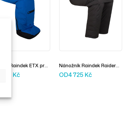
ník Raindek ETX pro
Nánožník Raindek Raider
modrý
černý
 725
Kč
OD
4 725
Kč