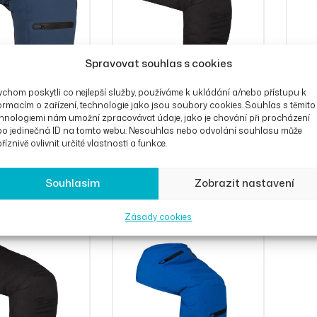
Spravovat souhlas s cookies
chom poskytli co nejlepší služby, používáme k ukládání a/nebo přístupu k
ormacím o zařízení, technologie jako jsou soubory cookies. Souhlas s těmito
hnologiemi nám umožní zpracovávat údaje, jako je chování při procházení
bo jedinečná ID na tomto webu. Nesouhlas nebo odvolání souhlasu může
říznivě ovlivnit určité vlastnosti a funkce.
aindek Parka
Nánožník Raindek ETX pro
Nánož
děti černý
děti 
Kč
OD
4 725
Kč
OD
4
Souhlasím
Zobrazit nastavení
Zásady cookies