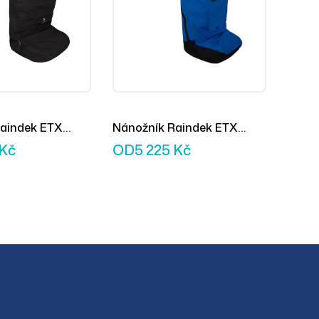
aindek ETX
Nánožník Raindek ETX
modrý
Kč
OD
5 225
Kč