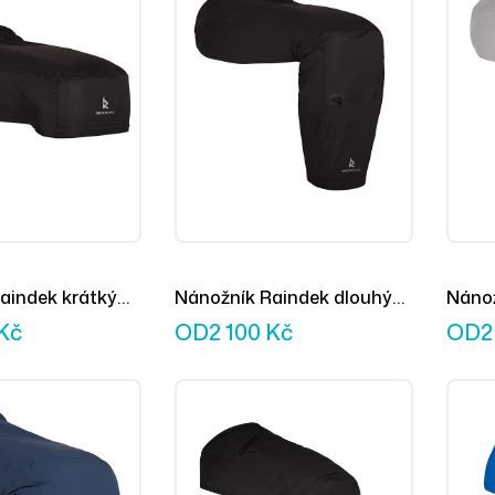
aindek krátký
Nánožník Raindek dlouhý
Nánož
černý
světl
Kč
OD
2 100
Kč
OD
2