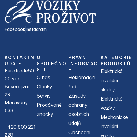
Facebook
Instagram
KONTAKTNÍ
O
PRÁVNÍ
KATEGORIE
ÚDAJE
SPOLEČNO
INFORMAC
PRODUKTŮ
STI
E
Eurotrade50
Elektrické
O nás
Reklamační
00 s.r.o.
invalidní
Severojižní
Články
řád
skútry
295
Servis
Zásady
Elektrické
Moravany
Prodávané
ochrany
vozíky
533
značky
osobních
Mechanické
údajů
invalidní
+420 800 221
Obchodní
228
vozíky