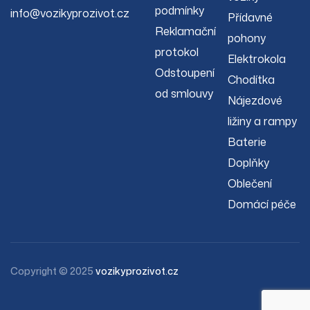
podmínky
info@vozikyprozivot.cz
Přídavné
Reklamační
pohony
protokol
Elektrokola
Odstoupení
Chodítka
od smlouvy
Nájezdové
ližiny a rampy
Baterie
Doplňky
Oblečení
Domácí péče
Copyright © 2025
vozikyprozivot.cz