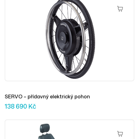
Přidat Do 
SERVO – přídavný elektrický pohon
138 690
Kč
Výběr Mož