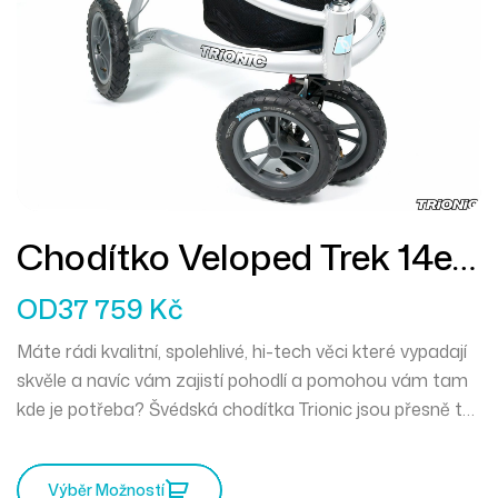
Chodítko Veloped Trek 14er
M
OD
37 759
Kč
Máte rádi kvalitní, spolehlivé, hi-tech věci které vypadají
skvěle a navíc vám zajistí pohodlí a pomohou vám tam
kde je potřeba? Švédská chodítka Trionic jsou přesně to
pravé pro vás. Mercedes mezi chodítky a můžete
vyrazit kamkoliv zajakéhokoliv počasí.
Výběr Možností