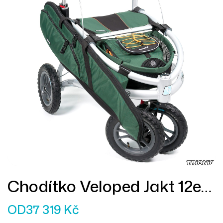
Chodítko Veloped Jakt 12er
L
OD
37 319
Kč