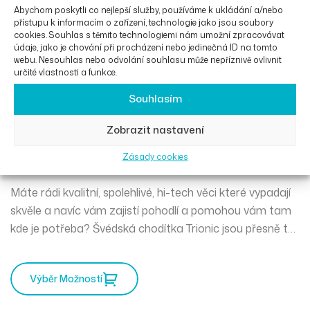
Abychom poskytli co nejlepší služby, používáme k ukládání a/nebo
přístupu k informacím o zařízení, technologie jako jsou soubory
cookies. Souhlas s těmito technologiemi nám umožní zpracovávat
údaje, jako je chování při procházení nebo jedinečná ID na tomto
webu. Nesouhlas nebo odvolání souhlasu může nepříznivě ovlivnit
určité vlastnosti a funkce.
Souhlasím
Chodítko Veloped Trek 12er
Zobrazit nastavení
M
Zásady cookies
OD
36 294
Kč
Máte rádi kvalitní, spolehlivé, hi-tech věci které vypadají
skvěle a navíc vám zajistí pohodlí a pomohou vám tam
kde je potřeba? Švédská chodítka Trionic jsou přesně to
pravé pro vás. Mercedes mezi chodítky a můžete
vyrazit kamkoliv zajakéhokoliv počasí.
Výběr Možností