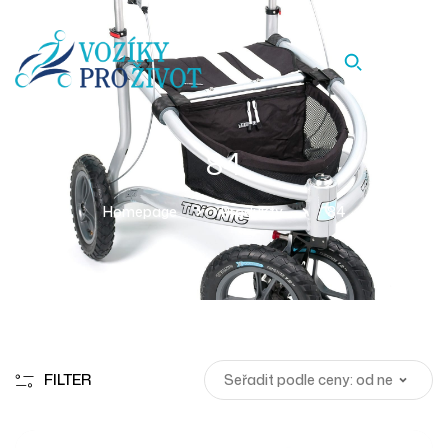
84
Homepage
Produkty
84
FILTER