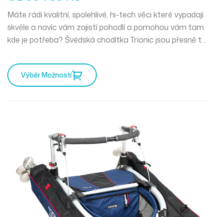
Máte rádi kvalitní, spolehlivé, hi-tech věci které vypadají
skvěle a navíc vám zajistí pohodlí a pomohou vám tam
kde je potřeba? Švédská chodítka Trionic jsou přesně to
pravé pro vás. Mercedes mezi chodítky a můžete
vyrazit kamkoliv zajakéhokoliv počasí.
Výběr Možností