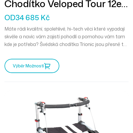
Chodítko Veloped Tour 12er
L
OD
34 685
Kč
Máte rádi kvalitní, spolehlivé, hi-tech věci které vypadají
skvěle a navíc vám zajistí pohodlí a pomohou vám tam
kde je potřeba? Švédská chodítka Trionic jsou přesně to
pravé pro vás. Mercedes mezi chodítky a můžete
vyrazit kamkoliv zajakéhokoliv počasí.
Výběr Možností