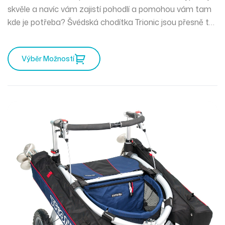
skvěle a navíc vám zajistí pohodlí a pomohou vám tam
kde je potřeba? Švédská chodítka Trionic jsou přesně to
pravé pro vás. Mercedes mezi chodítky a můžete
vyrazit kamkoliv zajakéhokoliv počasí.
Výběr Možností