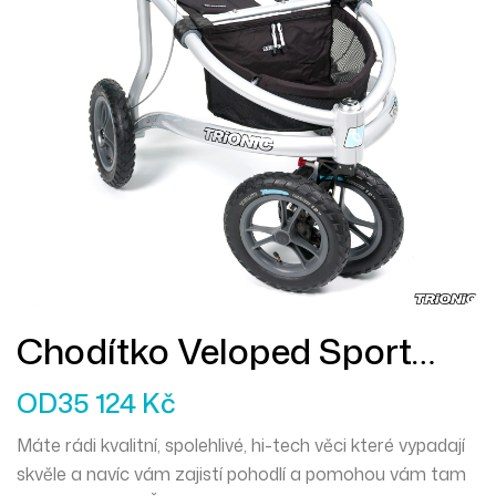
Chodítko Veloped Sport
14er M
OD
35 124
Kč
Máte rádi kvalitní, spolehlivé, hi-tech věci které vypadají
skvěle a navíc vám zajistí pohodlí a pomohou vám tam