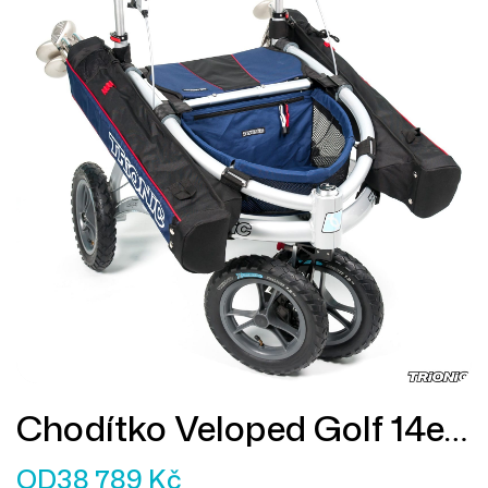
Chodítko Veloped Golf 14er
M
OD
38 789
Kč