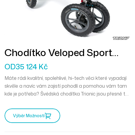
Chodítko Veloped Sport
14er L
OD
35 124
Kč
Máte rádi kvalitní, spolehlivé, hi-tech věci které vypadají
skvěle a navíc vám zajistí pohodlí a pomohou vám tam
kde je potřeba? Švédská chodítka Trionic jsou přesně to
pravé pro vás. Mercedes mezi chodítky a můžete
vyrazit kamkoliv zajakéhokoliv počasí.
Výběr Možností