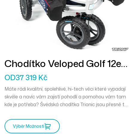
Chodítko Veloped Golf 12er
L
OD
37 319
Kč
Máte rádi kvalitní, spolehlivé, hi-tech věci které vypadají
skvěle a navíc vám zajistí pohodlí a pomohou vám tam
kde je potřeba? Švédská chodítka Trionic jsou přesně to
pravé pro vás. Mercedes mezi chodítky a můžete
vyrazit kamkoliv zajakéhokoliv počasí.
Výběr Možností