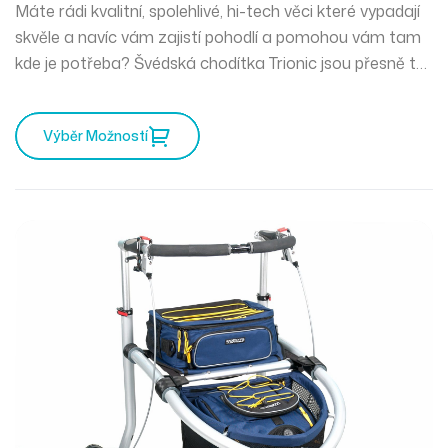
Máte rádi kvalitní, spolehlivé, hi-tech věci které vypadají
skvěle a navíc vám zajistí pohodlí a pomohou vám tam
kde je potřeba? Švédská chodítka Trionic jsou přesně to
pravé pro vás. Mercedes mezi chodítky a můžete
vyrazit kamkoliv zajakéhokoliv počasí.
Výběr Možností