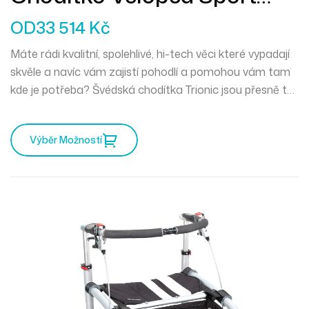
12er M
OD
33 514
Kč
Máte rádi kvalitní, spolehlivé, hi-tech věci které vypadají
skvěle a navíc vám zajistí pohodlí a pomohou vám tam
kde je potřeba? Švédská chodítka Trionic jsou přesně to
pravé pro vás. Mercedes mezi chodítky a můžete
vyrazit kamkoliv zajakéhokoliv počasí.
Výběr Možností