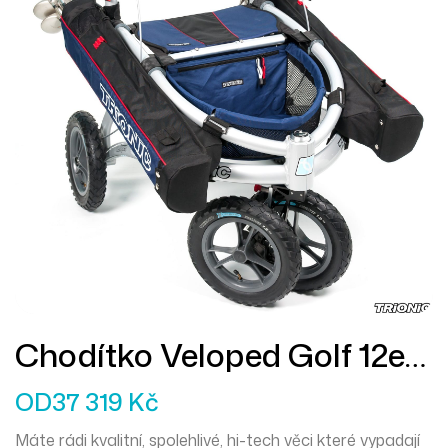
Chodítko Veloped Golf 12er
M
OD
37 319
Kč
Máte rádi kvalitní, spolehlivé, hi-tech věci které vypadají