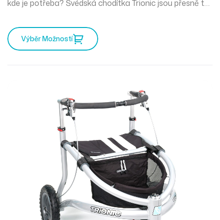
kde je potřeba? Švédská chodítka Trionic jsou přesně to
pravé pro vás. Mercedes mezi chodítky a můžete
vyrazit kamkoliv zajakéhokoliv počasí.
Výběr Možností