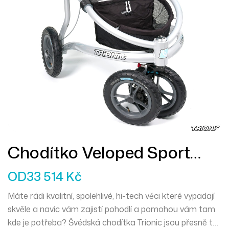
Chodítko Veloped Sport
12er L
OD
33 514
Kč
Máte rádi kvalitní, spolehlivé, hi-tech věci které vypadají
skvěle a navíc vám zajistí pohodlí a pomohou vám tam
kde je potřeba? Švédská chodítka Trionic jsou přesně to