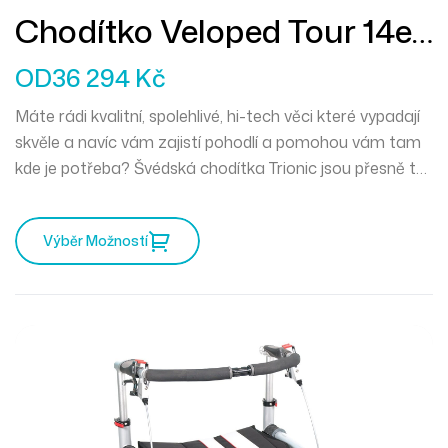
Chodítko Veloped Tour 14er
M
OD
36 294
Kč
Máte rádi kvalitní, spolehlivé, hi-tech věci které vypadají
skvěle a navíc vám zajistí pohodlí a pomohou vám tam
kde je potřeba? Švédská chodítka Trionic jsou přesně to
pravé pro vás. Mercedes mezi chodítky a můžete
vyrazit kamkoliv zajakéhokoliv počasí.
Výběr Možností