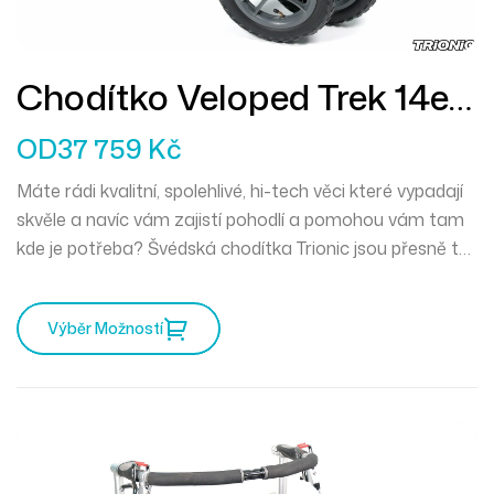
Chodítko Veloped Trek 14er
L
OD
37 759
Kč
Máte rádi kvalitní, spolehlivé, hi-tech věci které vypadají
skvěle a navíc vám zajistí pohodlí a pomohou vám tam
kde je potřeba? Švédská chodítka Trionic jsou přesně to
pravé pro vás. Mercedes mezi chodítky a můžete
vyrazit kamkoliv zajakéhokoliv počasí.
Výběr Možností