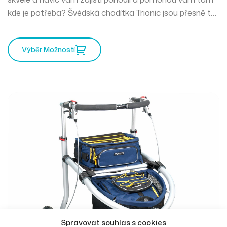
kde je potřeba? Švédská chodítka Trionic jsou přesně to
pravé pro vás. Mercedes mezi chodítky a můžete
vyrazit kamkoliv zajakéhokoliv počasí.
Výběr Možností
Spravovat souhlas s cookies