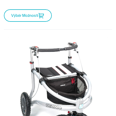
pravé pro vás. Mercedes mezi chodítky a můžete
vyrazit kamkoliv zajakéhokoliv počasí.
Výběr Možností