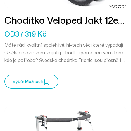
Chodítko Veloped Jakt 12er
M
OD
37 319
Kč
Máte rádi kvalitní, spolehlivé, hi-tech věci které vypadají
skvěle a navíc vám zajistí pohodlí a pomohou vám tam
kde je potřeba? Švédská chodítka Trionic jsou přesně to
pravé pro vás. Mercedes mezi chodítky a můžete
vyrazit kamkoliv zajakéhokoliv počasí.
Výběr Možností