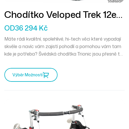
Chodítko Veloped Trek 12er
L
OD
36 294
Kč
Máte rádi kvalitní, spolehlivé, hi-tech věci které vypadají
skvěle a navíc vám zajistí pohodlí a pomohou vám tam
kde je potřeba? Švédská chodítka Trionic jsou přesně to
pravé pro vás. Mercedes mezi chodítky a můžete
vyrazit kamkoliv zajakéhokoliv počasí.
Výběr Možností