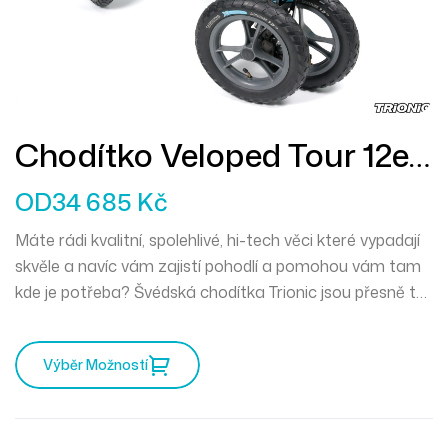
Chodítko Veloped Tour 12er
M
OD
34 685
Kč
Máte rádi kvalitní, spolehlivé, hi-tech věci které vypadají
skvěle a navíc vám zajistí pohodlí a pomohou vám tam
kde je potřeba? Švédská chodítka Trionic jsou přesně to
pravé pro vás. Mercedes mezi chodítky a můžete
vyrazit kamkoliv zajakéhokoliv počasí.
Výběr Možností