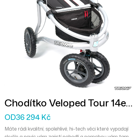
Chodítko Veloped Tour 14er
L
OD
36 294
Kč
Máte rádi kvalitní, spolehlivé, hi-tech věci které vypadají
skvěle a navíc vám zajistí pohodlí a pomohou vám tam