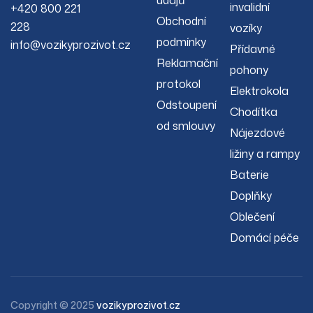
údajů
invalidní
+420 800 221
Obchodní
228
vozíky
podmínky
info@vozikyprozivot.cz
Přídavné
Reklamační
pohony
protokol
Elektrokola
Odstoupení
Chodítka
od smlouvy
Nájezdové
ližiny a rampy
Baterie
Doplňky
Oblečení
Domácí péče
Copyright © 2025
vozikyprozivot.cz