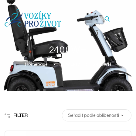
2400WH
Homepage
Produkty
2400WH
FILTER