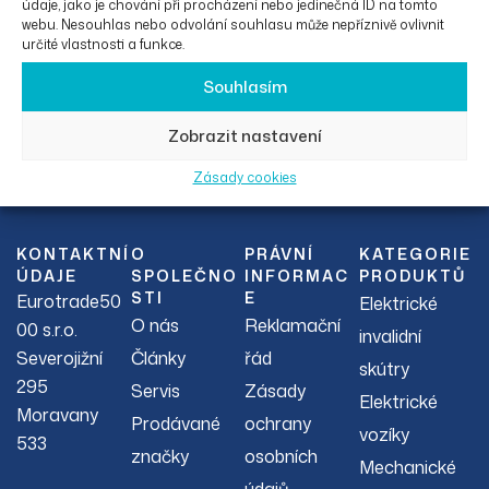
údaje, jako je chování při procházení nebo jedinečná ID na tomto
webu. Nesouhlas nebo odvolání souhlasu může nepříznivě ovlivnit
určité vlastnosti a funkce.
Souhlasím
Zobrazit nastavení
Facebook
Instagram
Zásady cookies
KONTAKTNÍ
O
PRÁVNÍ
KATEGORIE
ÚDAJE
SPOLEČNO
INFORMAC
PRODUKTŮ
STI
E
Eurotrade50
Elektrické
O nás
Reklamační
00 s.r.o.
invalidní
Severojižní
Články
řád
skútry
295
Servis
Zásady
Elektrické
Moravany
Prodávané
ochrany
vozíky
533
značky
osobních
Mechanické